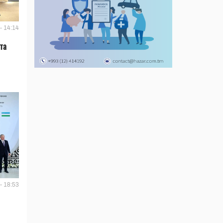
- 14:14
та
- 18:53