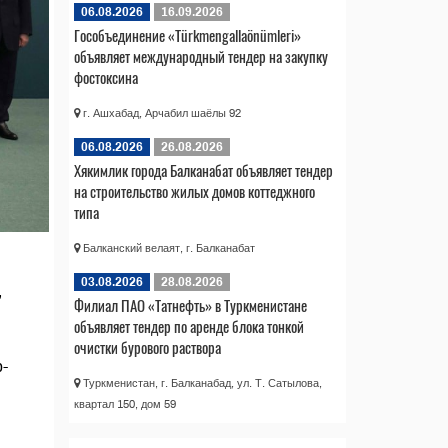
06.08.2026
16.09.2026
Гособъединение «Türkmengallaönümleri»
объявляет международный тендер на закупку
фостоксина
г. Ашхабад, Арчабил шаёлы 92
06.08.2026
26.08.2026
Хякимлик города Балканабат объявляет тендер
на строительство жилых домов коттеджного
типа
Балканский велаят, г. Балканабат
03.08.2026
28.08.2026
,
Филиал ПАО «Татнефть» в Туркменистане
объявляет тендер по аренде блока тонкой
очистки бурового раствора
-
Туркменистан, г. Балканабад, ул. Т. Сатылова,
квартал 150, дом 59