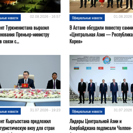
02.08.2026 - 16:57
01.08.2026 
ьные новости
Официальные новости
нт Туркменистана выразил
В Астане обсудили повестку самми
нования Премьер-министру
«Центральная Азия — Республика
 связи с...
Корея»
31.07.2026 - 19:23
31.07.2026 
ьные новости
Официальные новости
ент Кыргызстана предложил
Лидеры Центральной Азии и
туристическую визу для стран
Азербайджана подписали Чолпон-