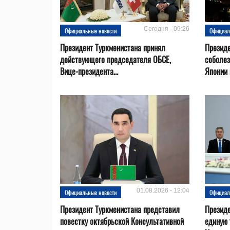
Сегодня - 09:26
Официальные новости
Официал
Президент Туркменистана принял
Президе
действующего председателя ОБСЕ,
соболез
Вице-президента...
Японии в
01.08.2026 - 12:04
Официальные новости
Официал
Президент Туркменистана представил
Презид
повестку октябрьской Консультативной
единую 