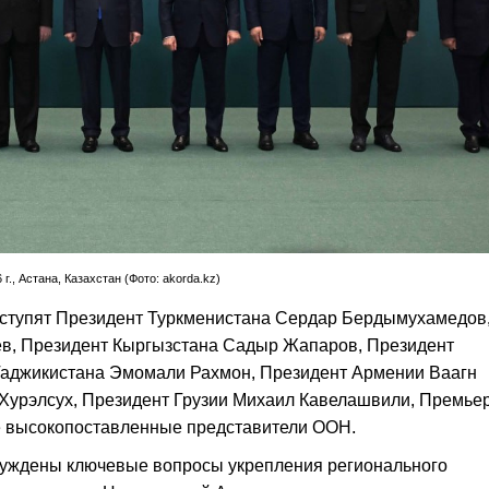
., Астана, Казахстан (Фото: akorda.kz)
ыступят Президент Туркменистана Сердар Бердымухамедов
ев, Президент Кыргызстана Садыр Жапаров, Президент
Таджикистана Эмомали Рахмон, Президент Армении Ваагн
 Хурэлсух, Президент Грузии Михаил Кавелашвили, Премьер
е высокопоставленные представители ООН.
суждены ключевые вопросы укрепления регионального