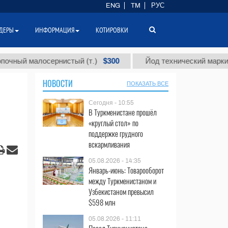
ENG
TM
РУС
ДЕРЫ
ИНФОРМАЦИЯ
КОТИРОВКИ
$300
$8
осернистый (т.)
Йод технический марки "А" (т.)
НОВОСТИ
ПОКАЗАТЬ ВСЕ
Сегодня - 10:55
В Туркменистане прошёл
«круглый стол» по
поддержке грудного
вскармливания
05.08.2026 - 14:35
Январь-июнь: Товарооборот
между Туркменистаном и
Узбекистаном превысил
$598 млн
05.08.2026 - 11:11