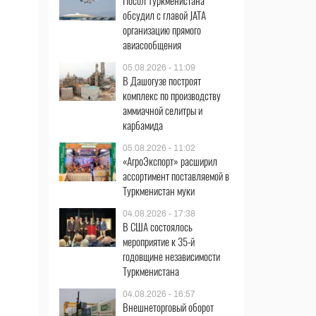
Посол Туркменистана
обсудил с главой JATA
организацию прямого
авиасообщения
05.08.2026 - 11:09
В Дашогузе построят
комплекс по производству
аммиачной селитры и
карбамида
05.08.2026 - 11:02
«АгроЭкспорт» расширил
ассортимент поставляемой в
Туркменистан муки
04.08.2026 - 17:38
В США состоялось
мероприятие к 35-й
годовщине независимости
Туркменистана
04.08.2026 - 16:57
Внешнеторговый оборот