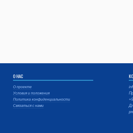
О НАС
К
in
О проекте
Пр
Условия и положения
+9
Политика конфиденциальности
Дл
Связаться с нами
pr