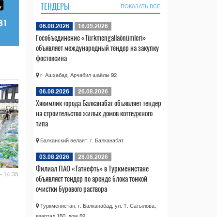
ТЕНДЕРЫ
ПОКАЗАТЬ ВСЕ
06.08.2026
16.09.2026
Гособъединение «Türkmengallaönümleri»
объявляет международный тендер на закупку
фостоксина
г. Ашхабад, Арчабил шаёлы 92
06.08.2026
26.08.2026
Хякимлик города Балканабат объявляет тендер
на строительство жилых домов коттеджного
типа
Балканский велаят, г. Балканабат
03.08.2026
28.08.2026
Филиал ПАО «Татнефть» в Туркменистане
- 14:35
объявляет тендер по аренде блока тонкой
очистки бурового раствора
Туркменистан, г. Балканабад, ул. Т. Сатылова,
квартал 150, дом 59