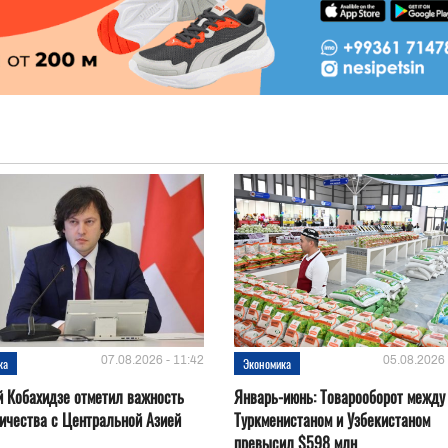
07.08.2026 - 11:42
05.08.2026 
ка
Экономика
 Кобахидзе отметил важность
Январь-июнь: Товарооборот между
ичества с Центральной Азией
Туркменистаном и Узбекистаном
превысил $598 млн