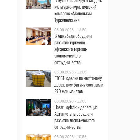
В Бухаре планируют создать
культурно-туристический
комплекс «Маленький
Туркменистан»
06.08.2026 - 13:50
В Ашхабаде обсудили
развитие туркмено-
афганского торгово-
экономического
сотрудничества
06.08.2026 - 11:06
ГТСБТ: сделки по нефтяному
дорожному битуму составили
270 млн манатов
06.08.2026 - 11:03
Hazar Logistik и делегация
Афганистана обсудили
развитие логистического
сотрудничества
06.08.2026 - 10:55