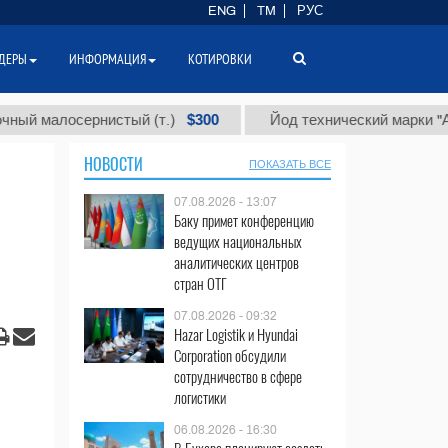
ENG
TM
РУС
ДЕРЫ
ИНФОРМАЦИЯ
КОТИРОВКИ
$300
$
лосернистый (т.)
Йод технический марки "А" (т.)
НОВОСТИ
ПОКАЗАТЬ ВСЕ
07.08.2026 - 13:07
Баку примет конференцию
ведущих национальных
аналитических центров
стран ОТГ
07.08.2026 - 09:32
Hazar Logistik и Hyundai
Corporation обсудили
сотрудничество в сфере
логистики
06.08.2026 - 16:30