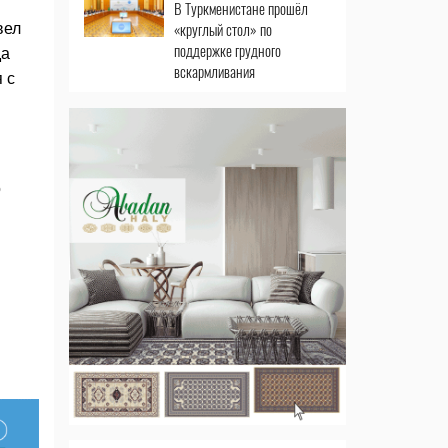
В Туркменистане прошёл
«круглый стол» по
вел
поддержке грудного
да
вскармливания
 с
о