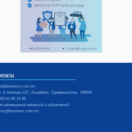
ОНТАКТЫ
fo@business.com.tm
. А.Ниязова 157, Ашгабат, Туркменистан, 744000
93 61 89 14 98
я размещения вакансий и объявлений:
ess@business.com.tm