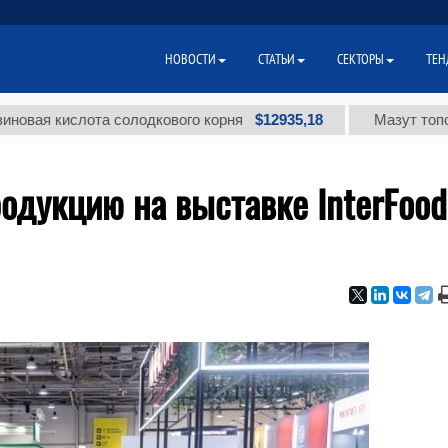
НОВОСТИ
СТАТЬИ
СЕКТОРЫ
ТЕН
$12935,18
кислота солодкового корня
Мазут топочный м
родукцию на выставке InterFood