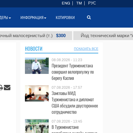
ENG
TM
РУС
ДЕРЫ
ИНФОРМАЦИЯ
КОТИРОВКИ
$300
$
алосернистый (т.)
Йод технический марки "А" (т.)
НОВОСТИ
ПОКАЗАТЬ ВСЕ
08.08.2026 - 11:23
Президент Туркменистана
совершил велопрогулку по
берегу Каспия
07.08.2026 - 17:57
Замглавы МИД
Туркменистана и дипломат
США обсудили двустороннее
сотрудничество
07.08.2026 - 13:45
В Туркменистане