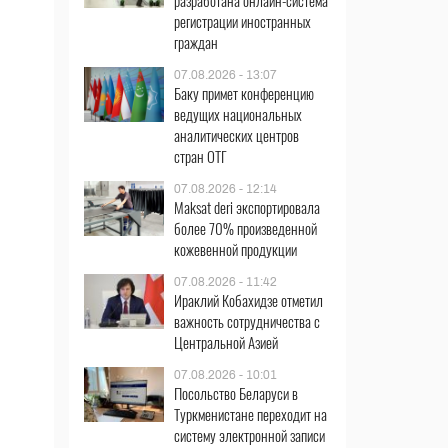
разработана онлайн-система
регистрации иностранных
граждан
07.08.2026 - 13:07
Баку примет конференцию
ведущих национальных
аналитических центров
стран ОТГ
07.08.2026 - 12:14
Maksat deri экспортировала
более 70% произведенной
кожевенной продукции
07.08.2026 - 11:42
Ираклий Кобахидзе отметил
важность сотрудничества с
Центральной Азией
07.08.2026 - 10:01
Посольство Беларуси в
Туркменистане переходит на
систему электронной записи