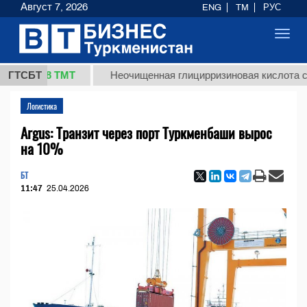
Август 7, 2026
ENG
TM
РУС
Toggl
navig
37,8 ТМТ
ГТСБТ
Неочищенная глицирризиновая кислота солодко
Логистика
Argus: Транзит через порт Туркменбаши вырос
на 10%
БТ
11:47
25.04.2026