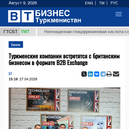
Август 9, 2026
ENG
TM
РУС
Toggl
navig
,8 ТМТ
ГТСБТ
Неочищенная глицирризиновая кислота солодково
Бизнес
Туркменские компании встретятся с британским
бизнесом в формате B2B Exchange
БТ
15:16
27.04.2026