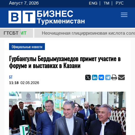
Август 7, 2026
ENG
TM
РУС
Toggl
navig
8 ТМТ
ГТСБТ
Неочищенная глицирризиновая кислота солодковог
Официальные новости
Гурбангулы Бердымухамедов примет участие в
форуме и выставках в Казани
БТ
11:18
02.05.2026