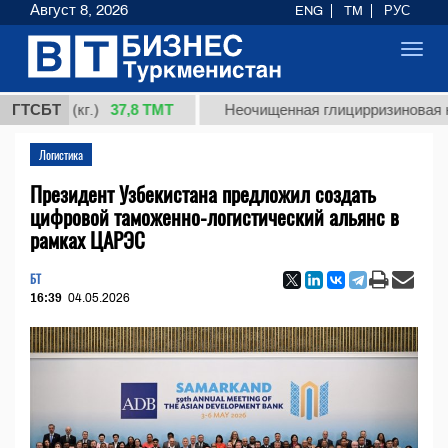
Август 8, 2026
ENG
TM
РУС
Toggl
navig
37,8 ТМТ
 (кг.)
ГТСБТ
Неочищенная глицирризиновая кислота 
Логистика
Президент Узбекистана предложил создать
цифровой таможенно-логистический альянс в
рамках ЦАРЭС
БТ
16:39
04.05.2026