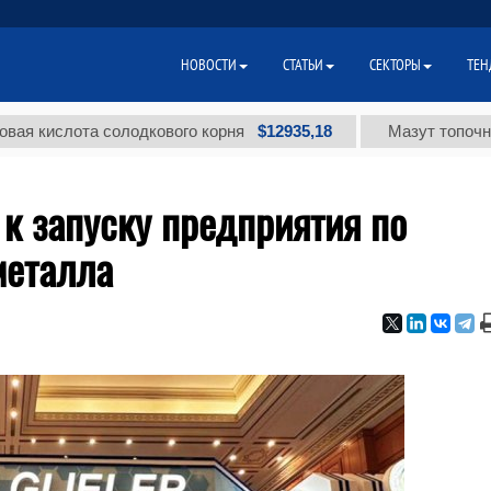
НОВОСТИ
СТАТЬИ
СЕКТОРЫ
ТЕН
$12935,18
лота солодкового корня
Мазут топочный мало
я к запуску предприятия по
металла