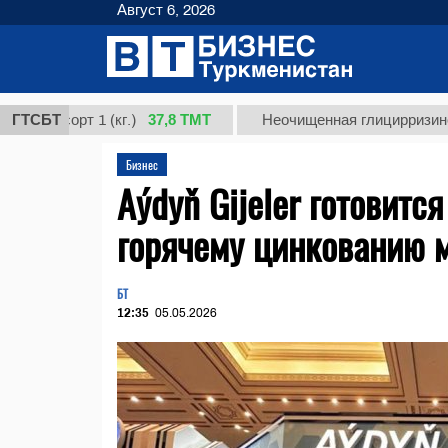
Август 6, 2026
37,8 ТМТ
сорт 1 (кг.)
ГТСБТ
Неочищенная глицирризиновая кис
Бизнес
Aýdyň Gijeler готовитс
горячему цинкованию 
БТ
12:35
05.05.2026