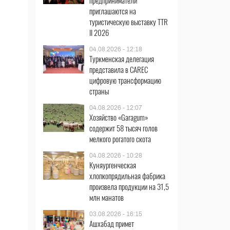
предприниматели
приглашаются на
туристическую выставку TTR
II 2026
04.08.2026 - 12:18
Туркменская делегация
представила в CAREC
цифровую трансформацию
страны
04.08.2026 - 12:07
Хозяйство «Garagum»
содержит 58 тысяч голов
мелкого рогатого скота
04.08.2026 - 10:28
Куняургенческая
хлопкопрядильная фабрика
произвела продукции на 31,5
млн манатов
03.08.2026 - 16:15
Ашхабад примет