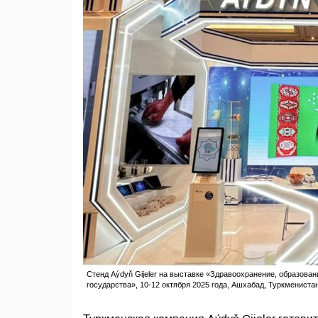
Стенд Aýdyň Gijeler на выставке «Здравоохранение, образова
государства», 10-12 октября 2025 года, Ашхабад, Туркмениста