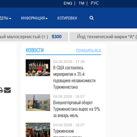
ENG
TM
РУС
ДЕРЫ
ИНФОРМАЦИЯ
КОТИРОВКИ
$300
$86 
сернистый (т.)
Йод технический марки "А" (т.)
НОВОСТИ
ПОКАЗАТЬ ВСЕ
04.08.2026 - 17:38
В США состоялось
мероприятие к 35-й
годовщине независимости
Туркменистана
04.08.2026 - 16:57
Внешнеторговый оборот
Туркменистана вырос на 9%
за январь-июль
04.08.2026 - 16:07
Туркменские