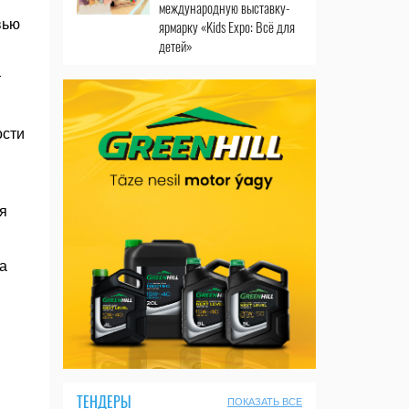
международную выставку-
вью
ярмарку «Kids Expo: Всё для
детей»
т
ости
я
ва
ТЕНДЕРЫ
ПОКАЗАТЬ ВСЕ