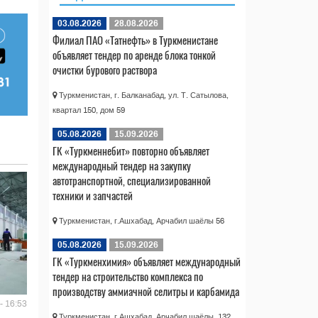
03.08.2026
28.08.2026
Филиал ПАО «Татнефть» в Туркменистане
объявляет тендер по аренде блока тонкой
очистки бурового раствора
Туркменистан, г. Балканабад, ул. Т. Сатылова,
квартал 150, дом 59
05.08.2026
15.09.2026
ГК «Туркменнебит» повторно объявляет
международный тендер на закупку
автотранспортной, специализированной
техники и запчастей
Туркменистан, г.Ашхабад, Арчабил шаёлы 56
05.08.2026
15.09.2026
ГК «Туркменхимия» объявляет международный
тендер на строительство комплекса по
производству аммиачной селитры и карбамида
- 16:53
Туркменистан, г.Ашхабад, Арчабил шаёлы, 132