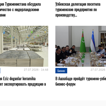
ия Туркменистана обсудила
Узбекская делегация посетила
ичество с нидерландскими
туркменские предприятия по
иями
производству...
27.07.2026 - 14:48
27.07.2026 
Бизнес
я Eziz doganlar keramika
В Ашхабаде пройдёт туркмено-узб
ет экспортировать продукцию в
бизнес-форум