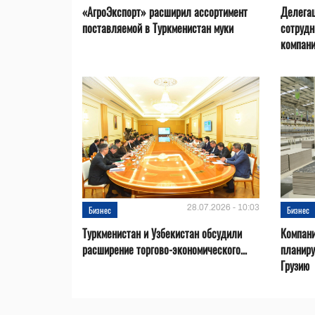
«АгроЭкспорт» расширил ассортимент
Делегац
поставляемой в Туркменистан муки
сотрудн
компан
28.07.2026 - 10:03
Бизнес
Бизнес
Туркменистан и Узбекистан обсудили
Компани
расширение торгово-экономического...
планиру
Грузию