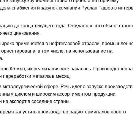
тся к запуску крупномасштабного проекта по горячему
дела снабжения и закупок компании Руслан Ташов в интер
ацию до конца текущего года. Ожидается, что объект стане
ячего цинкования.
широко применяется в нефтегазовой отрасли, промышленн
ориентирована, в том числе, на использование на
а.
коло $5 млн, их реализация уже началась. Производственна
н переработки металла в месяц.
в металлургической сфере. Речь идет о запуске производст
енным циклом и широким ассортиментом продукции,
и на экспорт в соседние страны.
е время запустить производство радиотерминалов нового