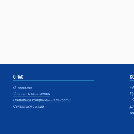
О НАС
К
in
О проекте
Пр
Условия и положения
+9
Политика конфиденциальности
Дл
Связаться с нами
pr