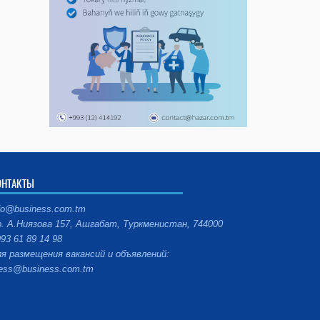
ОНТАКТЫ
fo@business.com.tm
. А.Ниязова 157, Ашгабат, Туркменистан, 744000
93 61 89 14 98
я размещения вакансий и объявлений:
ess@business.com.tm