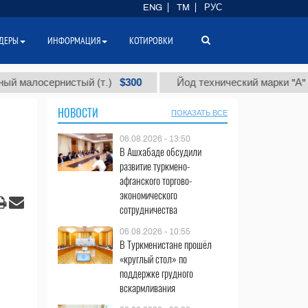
ENG
TM
РУС
ДЕРЫ
ИНФОРМАЦИЯ
КОТИРОВКИ
$300
$86
осернистый (т.)
Йод технический марки "А" (т.)
НОВОСТИ
ПОКАЗАТЬ ВСЕ
06.08.2026 - 13:50
В Ашхабаде обсудили
развитие туркмено-
афганского торгово-
экономического
сотрудничества
06.08.2026 - 10:55
В Туркменистане прошёл
«круглый стол» по
поддержке грудного
вскармливания