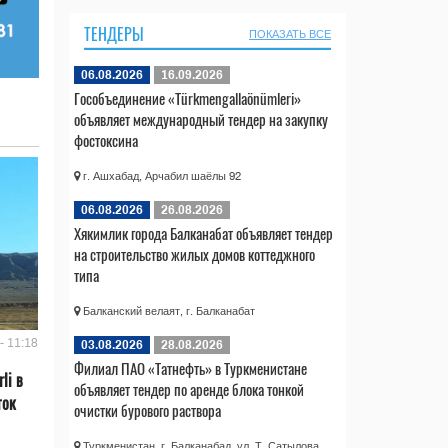
ТЕНДЕРЫ
ПОКАЗАТЬ ВСЕ
06.08.2026
16.09.2026
Гособъединение «Türkmengallaönümleri»
объявляет международный тендер на закупку
фостоксина
г. Ашхабад, Арчабил шаёлы 92
06.08.2026
26.08.2026
Хякимлик города Балканабат объявляет тендер
на строительство жилых домов коттеджного
типа
Балканский велаят, г. Балканабат
- 11:18
03.08.2026
28.08.2026
Филиал ПАО «Татнефть» в Туркменистане
li в
объявляет тендер по аренде блока тонкой
ток
очистки бурового раствора
Туркменистан, г. Балканабад, ул. Т. Сатылова,