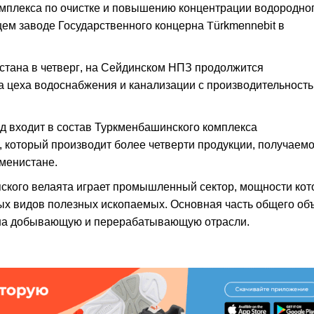
омплекса по очистке и повышению концентрации водородно
м заводе Государственного концерна Türkmennebit в
тана в четверг, на Сейдинском НПЗ продолжится
а цеха водоснабжения и канализации с производительност
 входит в состав Туркменбашинского комплекса
который производит более четверти продукции, получаемо
кменистане.
ского велаята играет промышленный сектор, мощности кот
ных видов полезных ископаемых. Основная часть общего об
на добывающую и перерабатывающую отрасли.