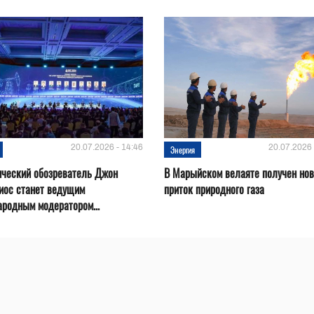
20.07.2026 - 14:46
20.07.2026 
Энергия
ический обозреватель Джон
В Марыйском велаяте получен но
иос станет ведущим
приток природного газа
родным модератором...