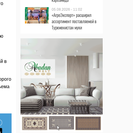
го
05.08.2026 - 11:02
«АгроЭкспорт» расширил
ассортимент поставляемой в
Туркменистан муки
ью
й в
орого
ъема