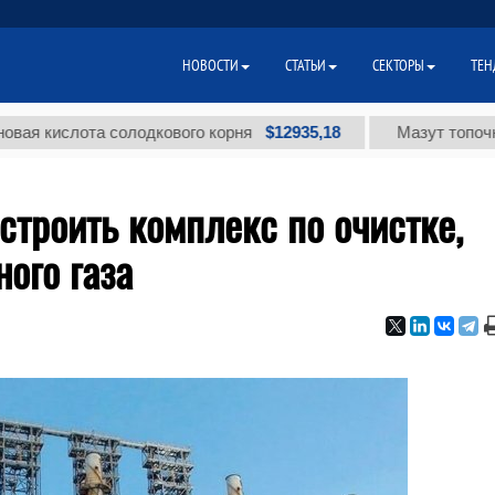
НОВОСТИ
СТАТЬИ
СЕКТОРЫ
ТЕН
$12935,18
слота солодкового корня
Мазут топочный мал
троить комплекс по очистке,
ого газа