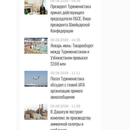
06.08.2026 - 09:26
Президент Туркменистана
принял действующего
председателя ОБСЕ, Вице-
президента Швейцарской
Конфедерации
05.08.2026 - 14:35
Январь-июнь: Товарооборот
между Туркменистаном и
Узбекистаном превысил
$598 млн
05.08.2026 - 11:11
Посол Туркменистана
обсудил с главой JATA
организацию прямого
авиасообщения
05.08.2026 - 11:09
В Дашогузе построят
комплекс по производству
аммиачной селитры и
в
карбамида