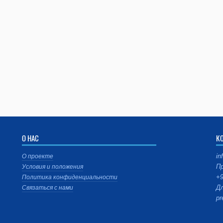
О НАС
К
in
О проекте
Пр
Условия и положения
+9
Политика конфиденциальности
Дл
Связаться с нами
pr