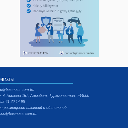
ОНТАКТЫ
fo@business.com.tm
. А.Ниязова 157, Ашгабат, Туркменистан, 744000
93 61 89 14 98
я размещения вакансий и объявлений:
ess@business.com.tm