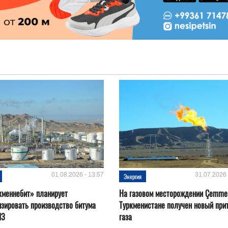
01.08.2026 - 13:57
31.07.2026 
Энергия
кменнебит» планирует
На газовом месторождении Çemmer
зировать производство битума
Туркменистане получен новый при
ПЗ
газа