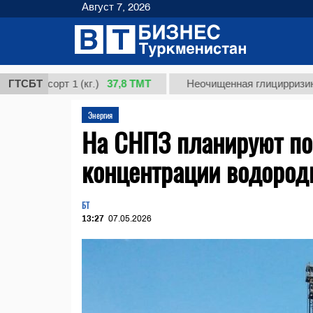
Август 7, 2026
37,8 ТМТ
сорт 1 (кг.)
ГТСБТ
Неочищенная глицирризиновая ки
Энергия
На СНПЗ планируют пос
концентрации водородн
БТ
13:27
07.05.2026