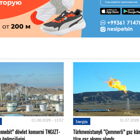
01.08.2026 - 13:57
31.07.2026 
Energiýa
nnebit” döwlet konserni TNGIZT-
Türkmenistanyň “Çemmerli” gaz kä
m önümçiligini
täze gaz akymy alyndy