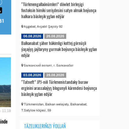
“Türkmengallaönümleri” döwlet birleşigi
fostoksin himiki serişdesini satyn almak boýunça
halkara bäsleşik yglan edýär
Aşgabat, Arçabil Şaýoly 92
06.08.2026
26.08.2026
Balkanabat şäher häkimligi kottej görnüşli
ýaşaýyş jaýlaryny gurmak boýunça bäsleşik yglan
edýär
Балканский велаят, г. Балканабат
03.08.2026
28.08.2026
“Tatneft” JPJ-niň Türkmenistandaky buraw
erginini arassalaýyş blogunyň kärendesi boýunça
bäsleşik yglan edýär
Türkmenistan, Balkan welaýaty, Balkanabat,
T.Satylow köçesi, 59
- 11:18
ninde
TÄZELIKLERIŇIZI ÝOLLAŇ