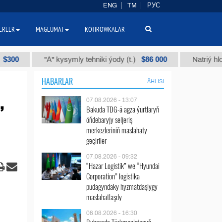
ENG
TM
РУС
ERLER
MAGLUMAT
KOTIROWKALAR
$86 000
"А" kysymly tehniki ýody (t.)
Natriý hlorly (nah
HABARLAR
ÄHLISI
,
07.08.2026 - 13:07
Bakuda TDG-ä agza ýurtlaryň
öňdebaryjy seljeriş
merkezleriniň maslahaty
geçiriler
07.08.2026 - 09:32
“Hazar Logistik” we “Hyundai
Corporation” logistika
pudagyndaky hyzmatdaşlygy
maslahatlaşdy
06.08.2026 - 16:30