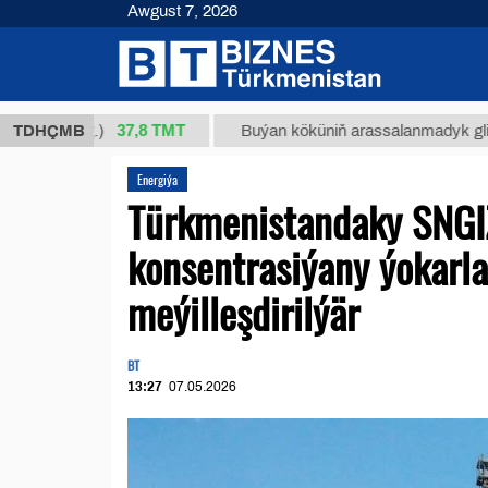
Awgust 7, 2026
37,8 ТМТ
1 (kg.)
TDHÇMB
Buýan köküniň arassalanmadyk glisirrizin t
Energiýa
Türkmenistandaky SNGIZ
konsentrasiýany ýokarl
meýilleşdirilýär
BT
13:27
07.05.2026