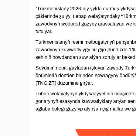
“Türkmenistany 2026-njy ýylda durmuş-ykdy
çäklerinde şu ýyl Lebap welaýatyndaky “Türkme
zawodynyň wodorod gazyny arassalaýan we k
tutulýar.
Türkmenistanyň resmi metbugatynyň penşenbe 
zawodynyň kuwwatlylygy bir gije-gündizde 14
sehiniň howdandan suw alýan sorujylar bekedin
Seýdiniň nebiti gaýtadan işleýän zawody Türk
önümleriň dörtden birinden gowragyny öndürý
(TNGIZT) düzümine girýär.
Lebap welaýatynyň ykdysadyýetiniň ösüşinde e
gorlarynyň esasynda kuwwatlyklary artýan se
aglaba bölegi gazylyp alynýan çig mallar we ga