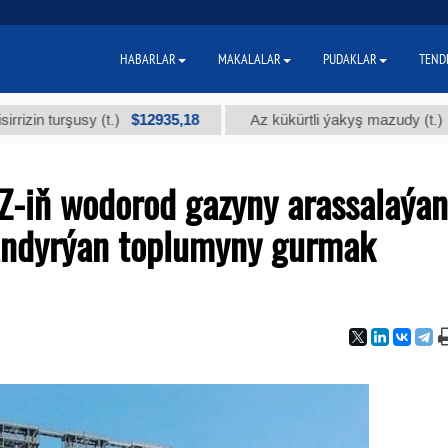
HABARLAR
MAKALALAR
PUDAKLAR
TEND
$12935,18
$300
urşusy (t.)
Az kükürtli ýakyş mazudy (t.)
-iň wodorod gazyny arassalaýan
andyrýan toplumyny gurmak