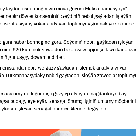
sady taýdan ösdürmegiň we maýa goýum Maksatnamasynyň”
nnebit” döwlet konserniniň Seýdiniň nebiti gaýtadan işleýän
onsentrasiýany ýokarlandyrýan toplumyny gurmak göz öňünde
güni habar bermegine görä, Seýdiniň nebiti gaýtadan işleýän
5 müň 920 kub metr suwa deň bolan suw üpjünçilik we kanaliza
iň gurluşygy dowam etdiriler.
menistanda nebiti we gazy gaýtadan işlemek arkaly alynýan
än Türkmenbaşydaky nebiti gaýtadan işleýän zawodlar toplum
sasy orny dürli görnüşli gazylyp alynýan magdanlaryň baý
nagat pudagy eýeleýär. Senagat önümçiliginiň umumy möçberin
ýtadan işleýän senagat önümçiliklerine degişlidir.