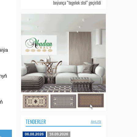
boýunça “tegelek stol” geçirildi
siýa
ynyň
iň
TENDERLER
ÄHLISI
06.08.2026
16.09.2026