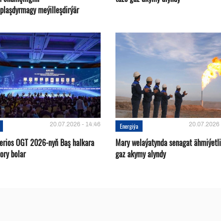
plaşdyrmagy meýilleşdirýär
20.07.2026 - 14:46
20.07.2026 
Energiýa
terios OGT 2026-nyň Baş halkara
Mary welaýatynda senagat ähmiýetli
ory bolar
gaz akymy alyndy