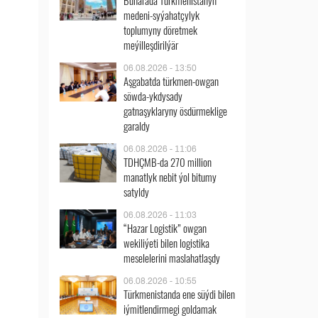
Buharada Türkmenistanyň
medeni-syýahatçylyk
toplumyny döretmek
meýilleşdirilýär
06.08.2026 - 13:50
Aşgabatda türkmen-owgan
söwda-ykdysady
gatnaşyklaryny ösdürmeklige
garaldy
06.08.2026 - 11:06
TDHÇMB-da 270 million
manatlyk nebit ýol bitumy
satyldy
06.08.2026 - 11:03
“Hazar Logistik” owgan
wekiliýeti bilen logistika
meselelerini maslahatlaşdy
06.08.2026 - 10:55
Türkmenistanda ene süýdi bilen
iýmitlendirmegi goldamak