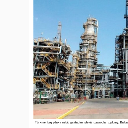
Türkmenbaşydaky nebiti gaýtadan işleýän zawodlar toplumy, Balka