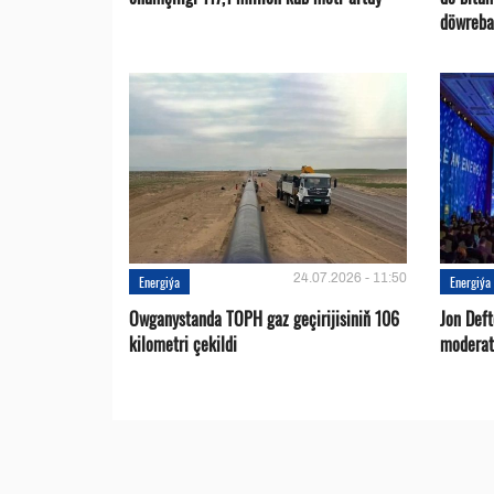
döwreba
24.07.2026 - 11:50
Energiýa
Energiýa
Owganystanda TOPH gaz geçirijisiniň 106
Jon Def
kilometri çekildi
moderat