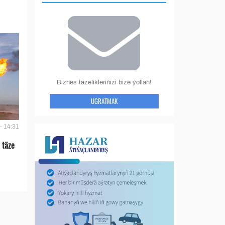
Biznes täzelikleriňizi bize ýollaň!
UGRATMAK
- 14:31
 täze