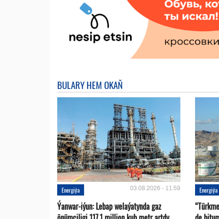
BULARY HEM OKAŇ
03.08.2026 - 11:59
Energiýa
Energiýa
Ýanwar-iýun: Lebap welaýatynda gaz
“Türkme
önümçiligi 117,1 million kub metr artdy
de bitu