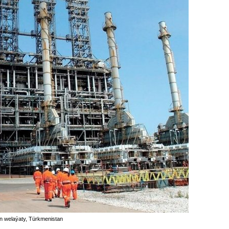
n welaýaty, Türkmenistan