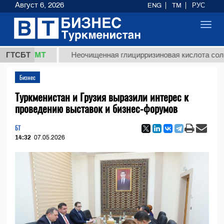
Август 6, 2026
ENG
TM
РУС
Toggl
navig
8 ТМТ
ГТСБТ
Неочищенная глицирризиновая кислота солодковог
Бизнес
Туркменистан и Грузия выразили интерес к
проведению выставок и бизнес-форумов
БТ
14:32
07.05.2026