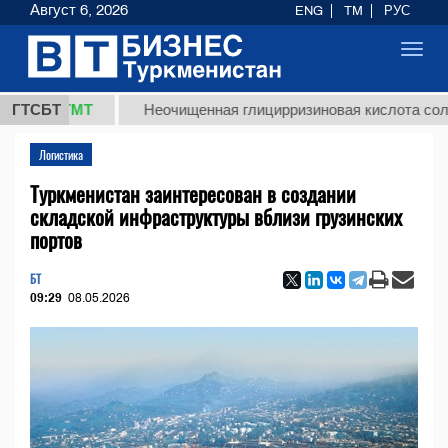
Август 6, 2026
ENG
TM
РУС
Toggl
navig
,8 ТМТ
ГТСБТ
Неочищенная глицирризиновая кислота солодково
Логистика
Туркменистан заинтересован в создании
складской инфраструктуры вблизи грузинских
портов
БТ
09:29
08.05.2026