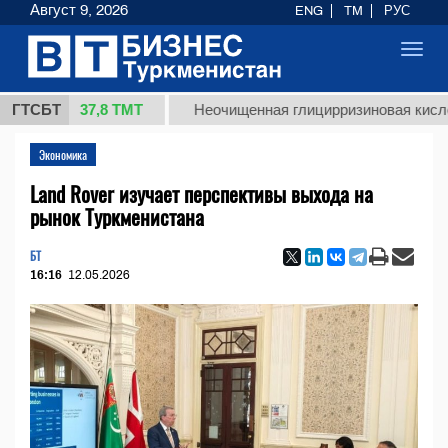
Август 9, 2026
ENG
TM
РУС
Toggl
navig
37,8 ТМТ
.)
ГТСБТ
Неочищенная глицирризиновая кислота соло
Экономика
Land Rover изучает перспективы выхода на
рынок Туркменистана
БТ
16:16
12.05.2026