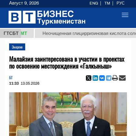
Август 9, 2026
ENG
TM
РУС
Toggl
navig
8 ТМТ
ГТСБТ
Неочищенная глицирризиновая кислота солодковог
Энергия
Малайзия заинтересована в участии в проектах
по освоению месторождения «Галкыныш»
БТ
11:33
13.05.2026