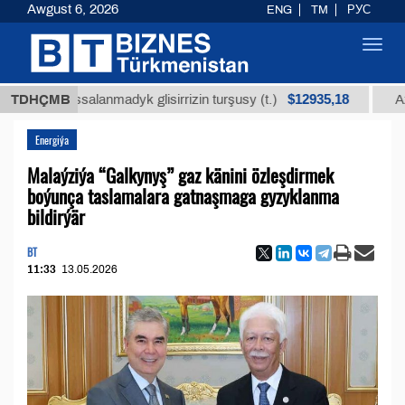
Awgust 6, 2026
ENG
TM
РУС
Toggl
navig
$12935,18
arassalanmadyk glisirrizin turşusy (t.)
TDHÇMB
Az kükürt
Energiýa
Malaýziýa “Galkynyş” gaz känini özleşdirmek
boýunça taslamalara gatnaşmaga gyzyklanma
bildirýär
BT
11:33
13.05.2026