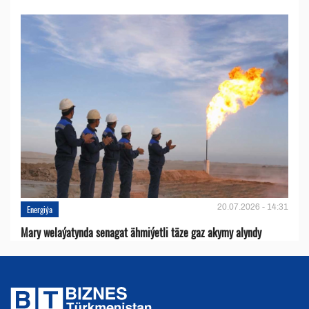
20.07.2026 - 14:31
Energiýa
Mary welaýatynda senagat ähmiýetli täze gaz akymy alyndy