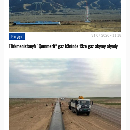
31.07.2026 - 11:18
Energiýa
Türkmenistanyň “Çemmerli” gaz käninde täze gaz akymy alyndy