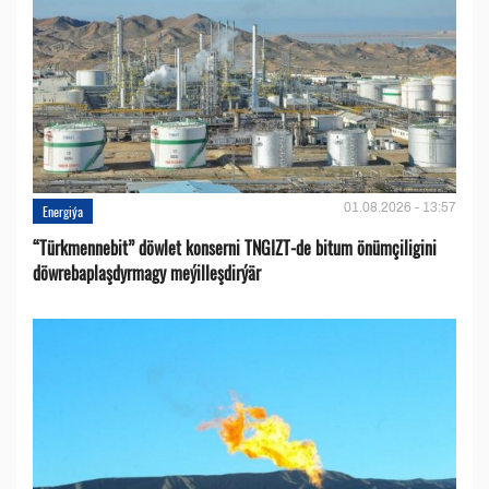
01.08.2026 - 13:57
Energiýa
“Türkmennebit” döwlet konserni TNGIZT-de bitum önümçiligini
döwrebaplaşdyrmagy meýilleşdirýär