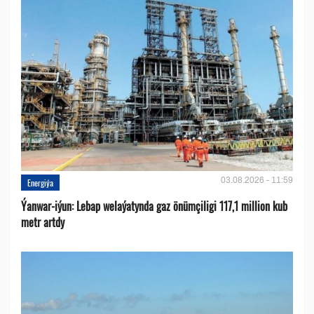
03.08.2026 - 11:59
Energiýa
Ýanwar-iýun: Lebap welaýatynda gaz önümçiligi 117,1 million kub
metr artdy