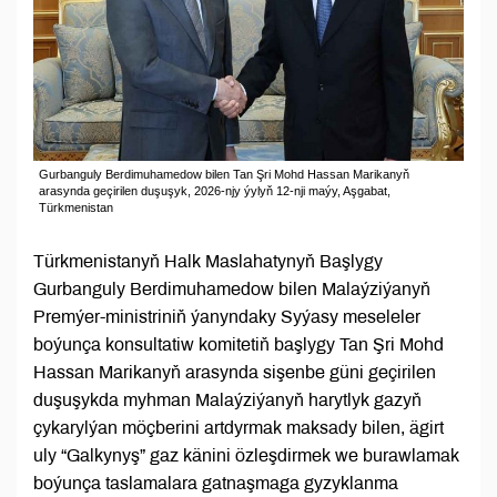
Gurbanguly Berdimuhamedow bilen Tan Şri Mohd Hassan Marikanyň
arasynda geçirilen duşuşyk, 2026-njy ýylyň 12-nji maýy, Aşgabat,
Türkmenistan
Türkmenistanyň Halk Maslahatynyň Başlygy
Gurbanguly Berdimuhamedow bilen Malaýziýanyň
Premýer-ministriniň ýanyndaky Syýasy meseleler
boýunça konsultatiw komitetiň başlygy Tan Şri Mohd
Hassan Marikanyň arasynda sişenbe güni geçirilen
duşuşykda myhman Malaýziýanyň harytlyk gazyň
çykarylýan möçberini artdyrmak maksady bilen, ägirt
uly “Galkynyş” gaz känini özleşdirmek we burawlamak
boýunça taslamalara gatnaşmaga gyzyklanma