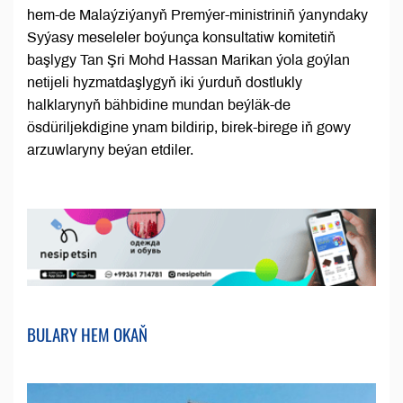
hem-de Malaýziýanyň Premýer-ministriniň ýanyndaky
Syýasy meseleler boýunça konsultatiw komitetiň
başlygy Tan Şri Mohd Hassan Marikan ýola goýlan
netijeli hyzmatdaşlygyň iki ýurduň dostlukly
halklarynyň bähbidine mundan beýläk-de
ösdüriljekdigine ynam bildirip, birek-birege iň gowy
arzuwlaryny beýan etdiler.
BULARY HEM OKAŇ