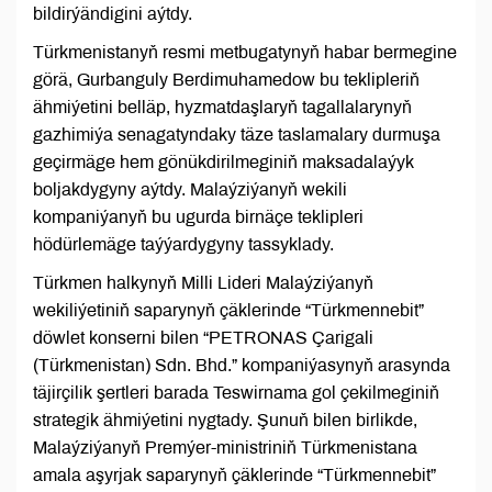
bildirýändigini aýtdy.
Türkmenistanyň resmi metbugatynyň habar bermegine
görä, Gurbanguly Berdimuhamedow bu teklipleriň
ähmiýetini belläp, hyzmatdaşlaryň tagallalarynyň
gazhimiýa senagatyndaky täze taslamalary durmuşa
geçirmäge hem gönükdirilmeginiň maksadalaýyk
boljakdygyny aýtdy. Malaýziýanyň wekili
kompaniýanyň bu ugurda birnäçe teklipleri
hödürlemäge taýýardygyny tassyklady.
Türkmen halkynyň Milli Lideri Malaýziýanyň
wekiliýetiniň saparynyň çäklerinde “Türkmennebit”
döwlet konserni bilen “PETRONAS Çarigali
(Türkmenistan) Sdn. Bhd.” kompaniýasynyň arasynda
täjirçilik şertleri barada Teswirnama gol çekilmeginiň
strategik ähmiýetini nygtady. Şunuň bilen birlikde,
Malaýziýanyň Premýer-ministriniň Türkmenistana
amala aşyrjak saparynyň çäklerinde “Türkmennebit”