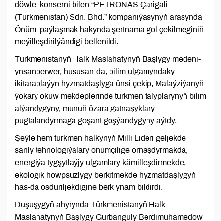
döwlet konserni bilen “PETRONAS Çarigali
(Türkmenistan) Sdn. Bhd.” kompaniýasynyň arasynda
Önümi paýlaşmak hakynda şertnama gol çekilmeginiň
meýilleşdirilýändigi bellenildi.
Türkmenistanyň Halk Maslahatynyň Başlygy medeni-
ynsanperwer, hususan-da, bilim ulgamyndaky
ikitaraplaýyn hyzmatdaşlyga ünsi çekip, Malaýziýanyň
ýokary okuw mekdeplerinde türkmen talyplarynyň bilim
alýandygyny, munuň özara gatnaşyklary
pugtalandyrmaga goşant goşýandygyny aýtdy.
Şeýle hem türkmen halkynyň Milli Lideri geljekde
sanly tehnologiýalary önümçilige ornaşdyrmakda,
energiýa tygşytlaýjy ulgamlary kämilleşdirmekde,
ekologik howpsuzlygy berkitmekde hyzmatdaşlygyň
has-da ösdüriljekdigine berk ynam bildirdi.
Duşuşygyň ahyrynda Türkmenistanyň Halk
Maslahatynyň Başlygy Gurbanguly Berdimuhamedow