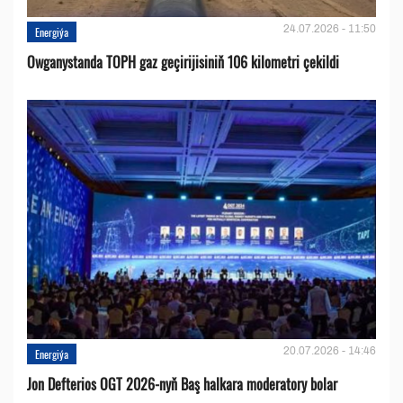
24.07.2026 - 11:50
Energiýa
Owganystanda TOPH gaz geçirijisiniň 106 kilometri çekildi
20.07.2026 - 14:46
Energiýa
Jon Defterios OGT 2026-nyň Baş halkara moderatory bolar