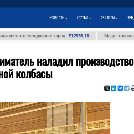
НОВОСТИ
СТАТЬИ
СЕКТОРЫ
ТЕН
$12935,18
лота солодкового корня
Мазут топочный малос
иматель наладил производство
ёной колбасы