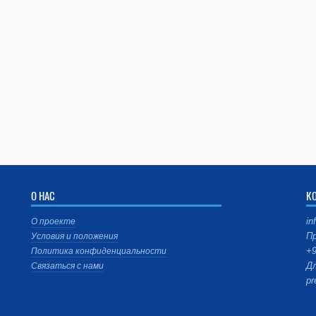
О НАС
К
in
О проекте
Пр
Условия и положения
+9
Политика конфиденциальности
Дл
Связаться с нами
pr