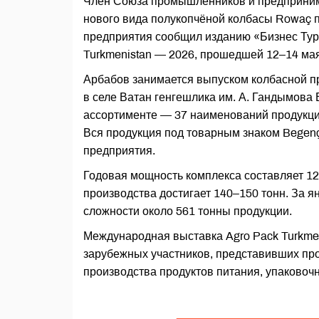
Член Союза промышленников и предприним
нового вида полукопчёной колбасы Rowaç п
предприятия сообщил изданию «Бизнес Тур
Turkmenistan — 2026, прошедшей 12–14 мая
Арбабов занимается выпуском колбасной п
в селе Ватан генгешлика им. А. Гандымова 
ассортименте — 37 наименований продукции
Вся продукция под товарным знаком Begenç
предприятия.
Годовая мощность комплекса составляет 1
производства достигает 140–150 тонн. За 
сложности около 561 тонны продукции.
Международная выставка Agro Pack Turkme
зарубежных участников, представивших про
производства продуктов питания, упаковочн