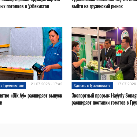
ых потолков в Узбекистан
выйти на грузинский рынок
21.07.2026 - 17:42
17.07.2026 
 в Туркменистане
Сделано в Туркменистане
ятие «Dik Aý» расширяет выпуск
Экспортный прорыв: Haýyrly Senag
ов
расширяет поставки томатов в Гру