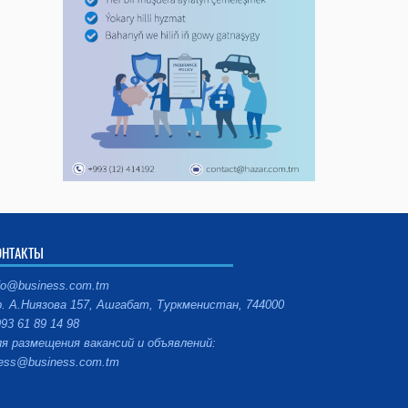
ОНТАКТЫ
fo@business.com.tm
. А.Ниязова 157, Ашгабат, Туркменистан, 744000
93 61 89 14 98
я размещения вакансий и объявлений:
ess@business.com.tm