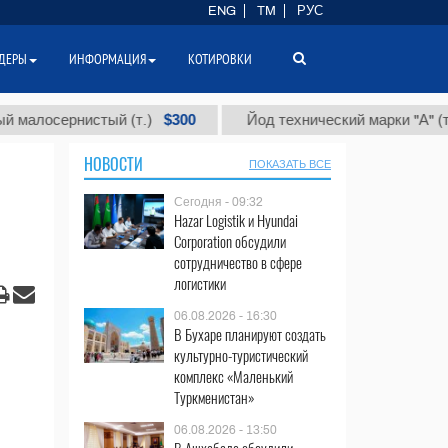
ENG
TM
РУС
ДЕРЫ
ИНФОРМАЦИЯ
КОТИРОВКИ
$300
$86 
ернистый (т.)
Йод технический марки "А" (т.)
НОВОСТИ
ПОКАЗАТЬ ВСЕ
Сегодня - 09:32
Hazar Logistik и Hyundai
Corporation обсудили
сотрудничество в сфере
логистики
06.08.2026 - 16:30
В Бухаре планируют создать
культурно-туристический
комплекс «Маленький
Туркменистан»
06.08.2026 - 13:50