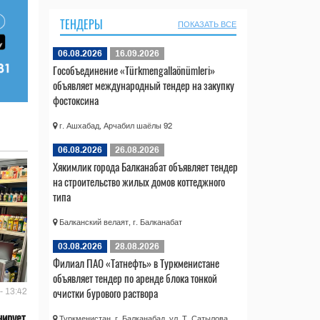
ТЕНДЕРЫ
ПОКАЗАТЬ ВСЕ
06.08.2026
16.09.2026
Гособъединение «Türkmengallaönümleri»
объявляет международный тендер на закупку
фостоксина
г. Ашхабад, Арчабил шаёлы 92
06.08.2026
26.08.2026
Хякимлик города Балканабат объявляет тендер
на строительство жилых домов коттеджного
типа
Балканский велаят, г. Балканабат
03.08.2026
28.08.2026
Филиал ПАО «Татнефть» в Туркменистане
объявляет тендер по аренде блока тонкой
очистки бурового раствора
- 13:42
нирует
Туркменистан, г. Балканабад, ул. Т. Сатылова,