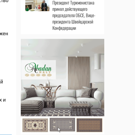
ство
Президент Туркменистана
принял действующего
председателя ОБСЕ, Вице-
президента Швейцарской
Конфедерации
ожен
ей
х и