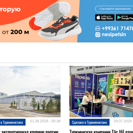
01.08.2026 - 09:38
28.07.2026 
 в Туркменистане
Сделано в Туркменистане
t экспортировал крупную партию
Туркменская компания Täç Hil пла