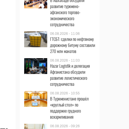
В Ашхабаде обсудили
развитие туркмено-
афганского торгово-
экономического
сотрудничества
06.08.2026 - 11:06
ГТСБТ: сделки по нефтяному
дорожному битуму составили
270 млн манатов
06.08.2026 - 11:03
Hazar Logistik и делегация
Афганистана обсудили
развитие логистического
сотрудничества
06.08.2026 - 10:55
В Туркменистане прошёл
«круглый стол» по
поддержке грудного
вскармливания
06.08.2026 - 09:26