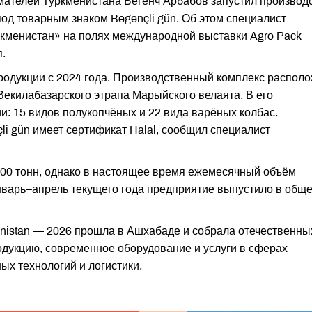
ателей Туркменистана Бегенч Арбабов запустил производ
од товарным знаком Begençli gün. Об этом специалист
кменистан» на полях международной выставки Agro Pack
.
родукции с 2024 года. Производственный комплекс распол
Векилабазарского этрапа Марыйского велаята. В его
: 15 видов полукопчёных и 22 вида варёных колбас.
li gün имеет сертификат Halal, сообщил специалист
200 тонн, однако в настоящее время ежемесячный объём
январь–апрель текущего года предприятие выпустило в общ
nistan — 2026 прошла в Ашхабаде и собрала отечественны
дукцию, современное оборудование и услуги в сферах
ых технологий и логистики.