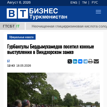
Август 6, 2026
ENG
TM
РУС
Toggl
navig
ТМТ
ГТСБТ
Неочищенная глицирризиновая кислота солодкового 
Официальные новости
Гурбангулы Бердымухамедов посетил конные
выступления в Виндзорском замке
БТ
12:43
18.05.2026