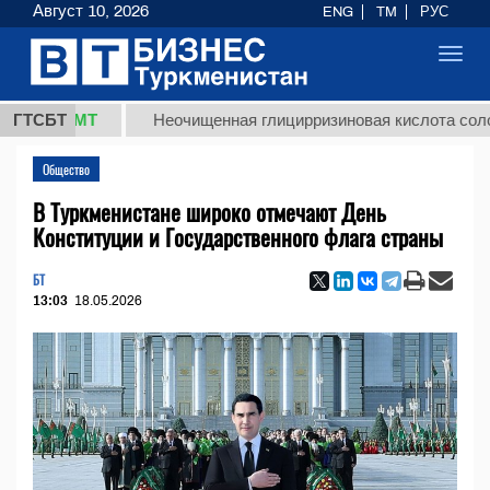
Август 10, 2026
ENG
TM
РУС
Toggl
navig
8 ТМТ
ГТСБТ
Неочищенная глицирризиновая кислота солодковог
Общество
В Туркменистане широко отмечают День
Конституции и Государственного флага страны
БТ
13:03
18.05.2026