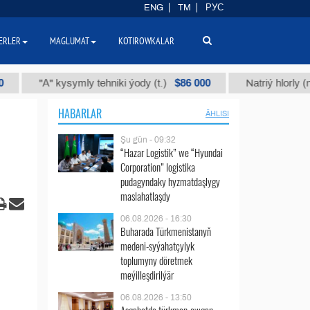
ENG
TM
РУС
ERLER
MAGLUMAT
KOTIROWKALAR
$86 000
"А" kysymly tehniki ýody (t.)
Natriý hlorly (nahar du
HABARLAR
ÄHLISI
Şu gün - 09:32
“Hazar Logistik” we “Hyundai
Corporation” logistika
pudagyndaky hyzmatdaşlygy
maslahatlaşdy
06.08.2026 - 16:30
Buharada Türkmenistanyň
medeni-syýahatçylyk
toplumyny döretmek
meýilleşdirilýär
06.08.2026 - 13:50