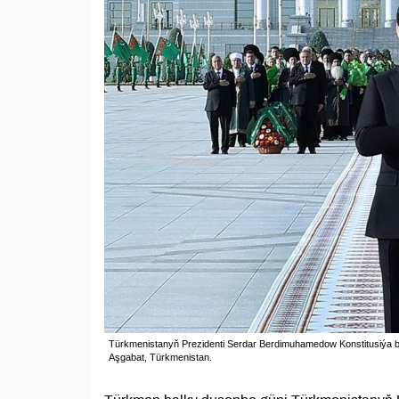
Türkmenistanyň Prezidenti Serdar Berdimuhamedow Konstitusiýa bi
Aşgabat, Türkmenistan.