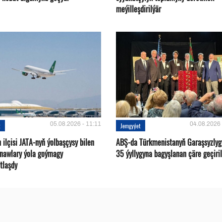
meýilleşdirilýär
05.08.2026 - 11:11
04.08.2026 
t
Jemgyýet
ilçisi JATA-nyň ýolbaşçysy bilen
ABŞ-da Türkmenistanyň Garaşsyzlyg
tnawlary ýola goýmagy
35 ýyllygyna bagyşlanan çäre geçiril
tlaşdy