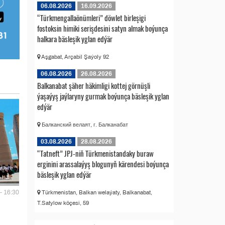
06.08.2026
16.09.2026
“Türkmengallaönümleri” döwlet birleşigi
fostoksin himiki serişdesini satyn almak boýunça
halkara bäsleşik yglan edýär
Aşgabat, Arçabil Şaýoly 92
06.08.2026
26.08.2026
Balkanabat şäher häkimligi kottej görnüşli
ýaşaýyş jaýlaryny gurmak boýunça bäsleşik yglan
edýär
Балканский велаят, г. Балканабат
03.08.2026
28.08.2026
“Tatneft” JPJ-niň Türkmenistandaky buraw
erginini arassalaýyş blogunyň kärendesi boýunça
bäsleşik yglan edýär
- 16:30
Türkmenistan, Balkan welaýaty, Balkanabat,
T.Satylow köçesi, 59