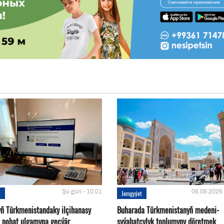
Şu gün - 10:01
06.08.2026 
t
Jemgyýet
yň Türkmenistandaky ilçihanasy
Buharada Türkmenistanyň medeni-
n nobat ulgamyna geçýär
syýahatçylyk toplumyny döretmek