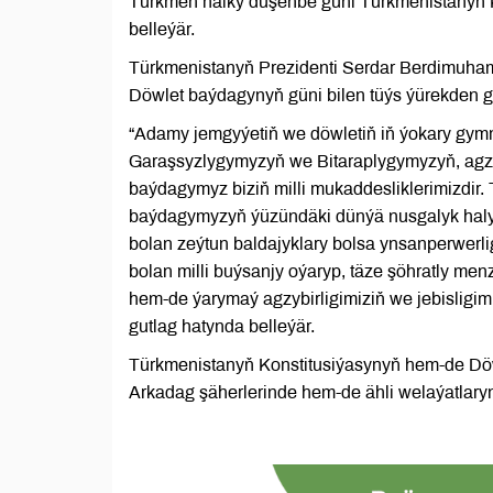
Türkmen halky duşenbe güni Türkmenistanyň 
belleýär.
Türkmenistanyň Prezidenti Serdar Berdimuha
Döwlet baýdagynyň güni bilen tüýs ýürekden g
“Adamy jemgyýetiň we döwletiň iň ýokary gym
Garaşsyzlygymyzyň we Bitaraplygymyzyň, agzybi
baýdagymyz biziň milli mukaddesliklerimizdir.
baýdagymyzyň ýüzündäki dünýä nusgalyk haly g
bolan zeýtun baldajyklary bolsa ynsanperwerl
bolan milli buýsanjy oýaryp, täze şöhratly men
hem-de ýarymaý agzybirligimiziň we jebisligimi
gutlag hatynda belleýär.
Türkmenistanyň Konstitusiýasynyň hem-de Dö
Arkadag şäherlerinde hem-de ähli welaýatlaryn