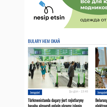
BULARY HEM OKAŇ
Şu gün - 13:45
Jemgyýet
Jemgyýe
Türkmenistanda daşary ýurt raýatlaryny
Belarus
hasaba almagyň onlaýn ulgamy işlenip
elektro