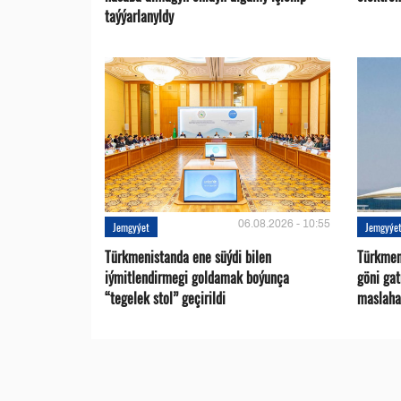
taýýarlanyldy
06.08.2026 - 10:55
Jemgyýet
Jemgyýe
Türkmenistanda ene süýdi bilen
Türkmen 
iýmitlendirmegi goldamak boýunça
göni ga
“tegelek stol” geçirildi
maslaha