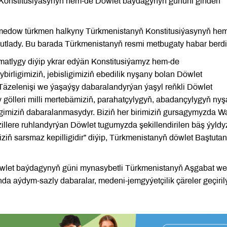
Konstitusiýasynyň hem-de Döwlet baýdagynyň gününi giňden
medow türkmen halkyny Türkmenistanyň Konstitusiýasynyň he
utlady. Bu barada Türkmenistanyň resmi metbugaty habar berdi
matlygy diýip ykrar edýän Konstitusiýamyz hem-de
rligimiziň, jebisligimiziň ebedilik nyşany bolan Döwlet
 Täzelenişi we ýaşaýşy dabaralandyrýan ýaşyl reňkli Döwlet
ölleri milli mertebämiziň, parahatçylygyň, abadançylygyň ny
igimiziň dabaralanmasydyr. Biziň her birimiziň gursagymyzda W
zillere ruhlandyrýan Döwlet tugumyzda şekillendirilen bäş ýyldy
ziň sarsmaz kepilligidir” diýip, Türkmenistanyň döwlet Baştuta
wlet baýdagynyň güni mynasybetli Türkmenistanyň Aşgabat we
da aýdym-sazly dabaralar, medeni-jemgyýetçilik çäreler geçirilý