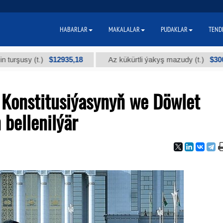
HABARLAR
MAKALALAR
PUDAKLAR
TEND
$12935,18
$300
y (t.)
Az kükürtli ýakyş mazudy (t.)
Konstitusiýasynyň we Döwlet
bellenilýär