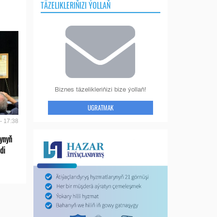
TÄZELIKLERIŇIZI ÝOLLAŇ
Biznes täzelikleriňizi bize ýollaň!
UGRATMAK
- 17:38
ynyň
di