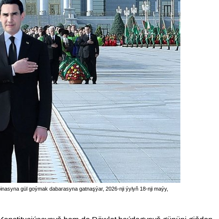
nasyna gül goýmak dabarasyna gatnaşýar, 2026-nji ýylyň 18-nji maýy,