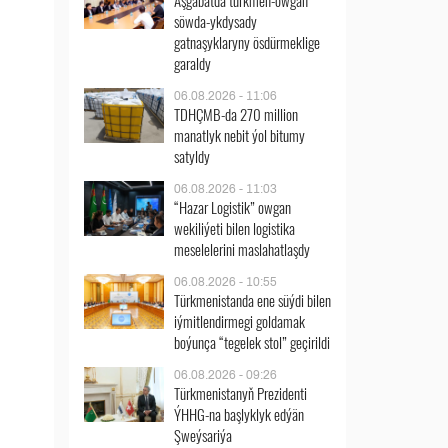
Aşgabatda türkmen-owgan
söwda-ykdysady
gatnaşyklaryny ösdürmeklige
garaldy
06.08.2026 - 11:06
TDHÇMB-da 270 million
manatlyk nebit ýol bitumy
satyldy
06.08.2026 - 11:03
“Hazar Logistik” owgan
wekiliýeti bilen logistika
meselelerini maslahatlaşdy
06.08.2026 - 10:55
Türkmenistanda ene süýdi bilen
iýmitlendirmegi goldamak
boýunça “tegelek stol” geçirildi
06.08.2026 - 09:26
Türkmenistanyň Prezidenti
ÝHHG-na başlyklyk edýän
Şweýsariýa