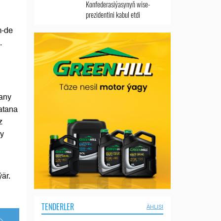
Konfederasiýasynyň wise-
prezidentini kabul etdi
m-de
.
şany
atana
z
ny
är.
TENDERLER
ÄHLISI