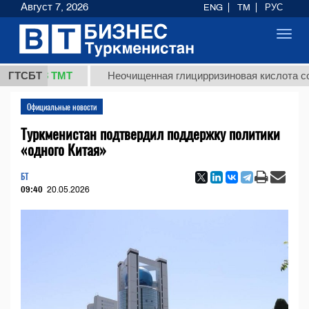
Август 7, 2026
ENG
TM
РУС
Toggl
navig
7,8 ТМТ
ГТСБТ
Неочищенная глицирризиновая кислота солодков
Официальные новости
Туркменистан подтвердил поддержку политики
«одного Китая»
БТ
09:40
20.05.2026