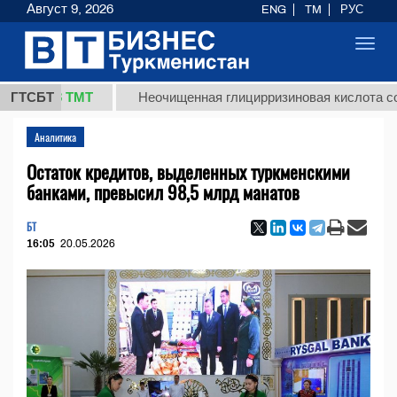
Август 9, 2026
ENG
TM
РУС
Toggl
navig
7,8 ТМТ
ГТСБТ
Неочищенная глицирризиновая кислота солодков
Аналитика
Остаток кредитов, выделенных туркменскими
банками, превысил 98,5 млрд манатов
БТ
16:05
20.05.2026