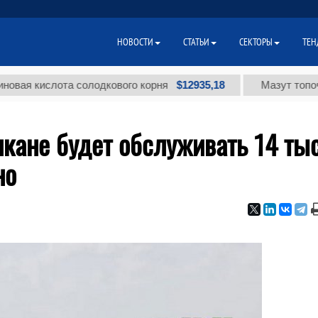
НОВОСТИ
СТАТЬИ
СЕКТОРЫ
ТЕН
$12935,18
кислота солодкового корня
Мазут топочный ма
лкане будет обслуживать 14 ты
но