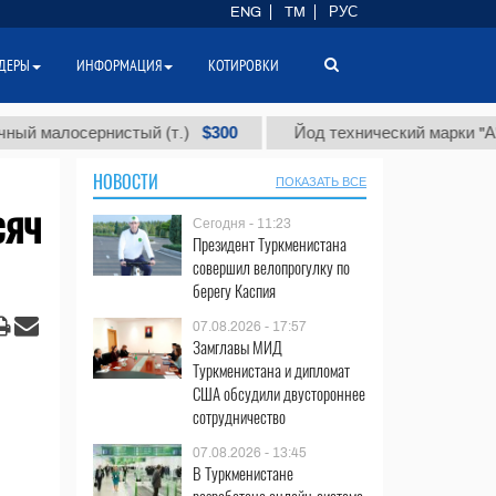
ENG
TM
РУС
ДЕРЫ
ИНФОРМАЦИЯ
КОТИРОВКИ
$300
$
лосернистый (т.)
Йод технический марки "А" (т.)
НОВОСТИ
ПОКАЗАТЬ ВСЕ
сяч
Сегодня - 11:23
Президент Туркменистана
совершил велопрогулку по
берегу Каспия
07.08.2026 - 17:57
Замглавы МИД
Туркменистана и дипломат
США обсудили двустороннее
сотрудничество
07.08.2026 - 13:45
В Туркменистане