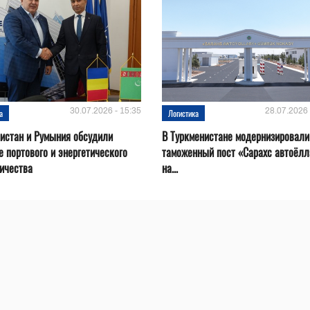
30.07.2026 - 15:35
28.07.2026 
а
Логистика
истан и Румыния обсудили
В Туркменистане модернизировали
е портового и энергетического
таможенный пост «Сарахс автоёл
ичества
на...