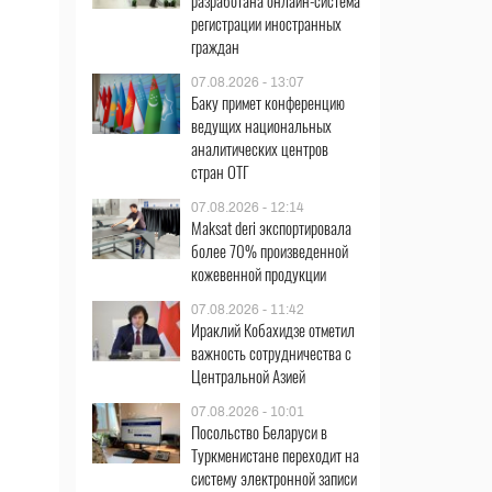
разработана онлайн-система
регистрации иностранных
граждан
07.08.2026 - 13:07
Баку примет конференцию
ведущих национальных
аналитических центров
стран ОТГ
07.08.2026 - 12:14
Maksat deri экспортировала
более 70% произведенной
кожевенной продукции
07.08.2026 - 11:42
Ираклий Кобахидзе отметил
важность сотрудничества с
Центральной Азией
07.08.2026 - 10:01
Посольство Беларуси в
Туркменистане переходит на
систему электронной записи