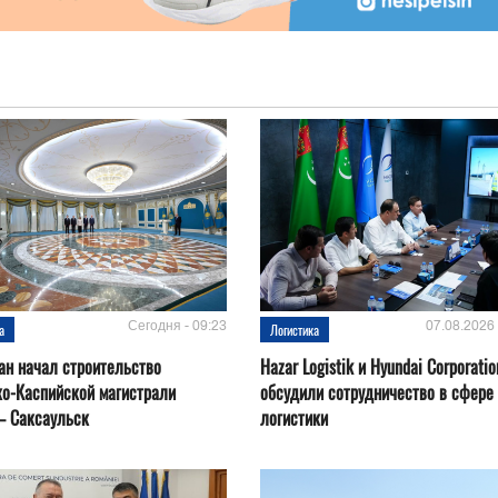
Сегодня - 09:23
07.08.2026 
а
Логистика
ан начал строительство
Hazar Logistik и Hyundai Corporatio
о-Каспийской магистрали
обсудили сотрудничество в сфере
– Саксаульск
логистики