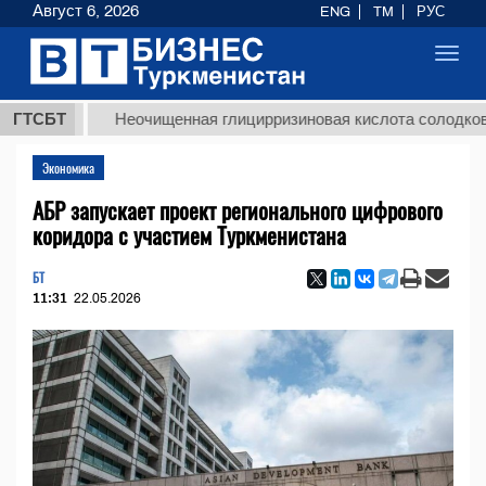
Август 6, 2026
ENG
TM
РУС
Toggl
navig
Т
ГТСБТ
Неочищенная глицирризиновая кислота солодкового ко
Экономика
АБР запускает проект регионального цифрового
коридора с участием Туркменистана
БТ
11:31
22.05.2026