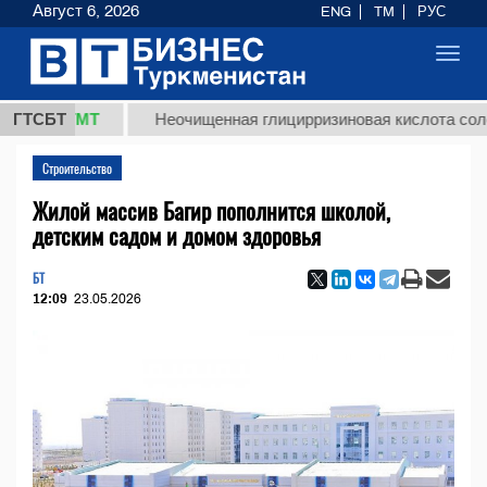
Август 6, 2026
ENG
TM
РУС
Toggl
navig
,8 ТМТ
ГТСБТ
Неочищенная глицирризиновая кислота солодково
Строительство
Жилой массив Багир пополнится школой,
детским садом и домом здоровья
БТ
12:09
23.05.2026