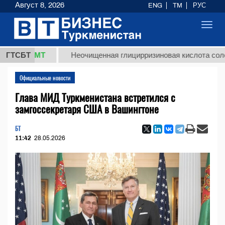
Август 8, 2026
ENG
TM
РУС
Toggl
navig
8 ТМТ
ГТСБТ
Неочищенная глицирризиновая кислота солодковог
Официальные новости
Глава МИД Туркменистана встретился с
замгоссекретаря США в Вашингтоне
БТ
11:42
28.05.2026