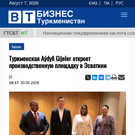
Август 7, 2026
ENG
TM
РУС
Toggl
navig
 ТМТ
ГТСБТ
Неочищенная глицирризиновая кислота солодкового
Бизнес
Туркменская Aýdyň Gijeler откроет
производственную площадку в Эсватини
БТ
10:17
30.05.2026