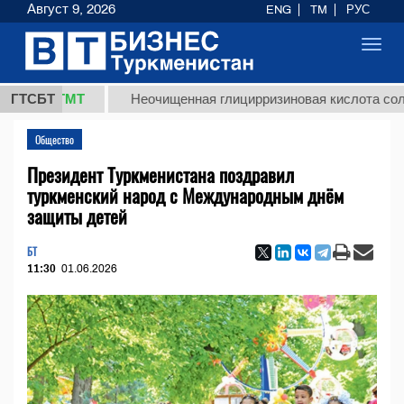
Август 9, 2026
ENG
TM
РУС
Toggl
navig
,8 ТМТ
ГТСБТ
Неочищенная глицирризиновая кислота солодково
Общество
Президент Туркменистана поздравил
туркменский народ с Международным днём
защиты детей
БТ
11:30
01.06.2026