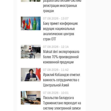
разработана онлайн-система
регистрации иностранных
граждан
07.08.2026 - 13:07
Баку примет конференцию
ведущих национальных
аналитических центров
стран ОТГ
07.08.2026 - 12:14
Maksat deri экспортировала
более 70% произведенной
кожевенной продукции
07.08.2026 - 11:42
Ираклий Кобахидзе отметил
важность сотрудничества с
Центральной Азией
07.08.2026 - 10:01
Посольство Беларуси в
Туркменистане переходит на
систему электронной записи