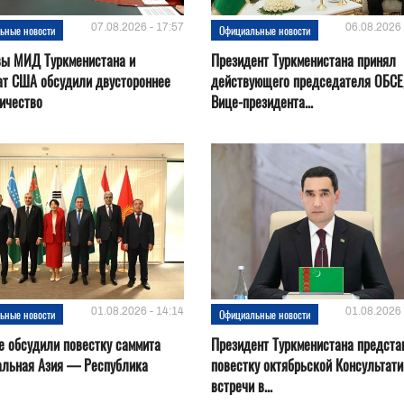
07.08.2026 - 17:57
06.08.2026 
ьные новости
Официальные новости
вы МИД Туркменистана и
Президент Туркменистана принял
ат США обсудили двустороннее
действующего председателя ОБСЕ
ичество
Вице-президента...
01.08.2026 - 14:14
01.08.2026 
ьные новости
Официальные новости
е обсудили повестку саммита
Президент Туркменистана предста
альная Азия — Республика
повестку октябрьской Консультат
встречи в...