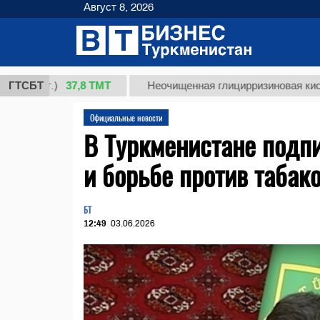
Август 8, 2026
37,8 ТМТ
кг.)
ГТСБТ
Неочищенная глицирризиновая кислота со
Официальные новости
В Туркменистане подп
и борьбе против табак
БТ
12:49
03.06.2026