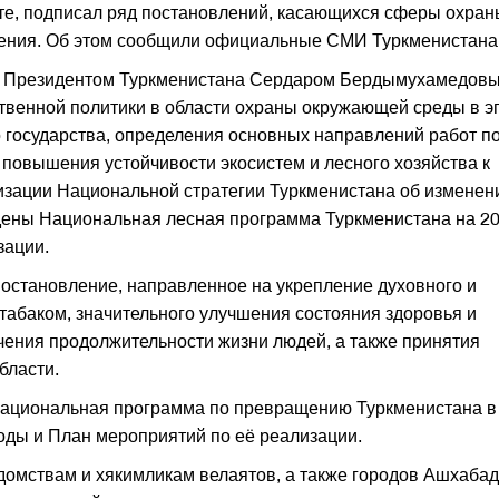
е, подписал ряд постановлений, касающихся сферы охран
ения. Об этом сообщили официальные СМИ Туркменистана
ым Президентом Туркменистана Сердаром Бердымухамедовы
твенной политики в области охраны окружающей среды в э
 государства, определения основных направлений работ п
повышения устойчивости экосистем и лесного хозяйства к
изации Национальной стратегии Туркменистана об изменен
дены Национальная лесная программа Туркменистана на 2
зации.
остановление, направленное на укрепление духовного и
 табаком, значительного улучшения состояния здоровья и
чения продолжительности жизни людей, а также принятия
бласти.
Национальная программа по превращению Туркменистана в
годы и План мероприятий по её реализации.
домствам и хякимликам велаятов, а также городов Ашхабад