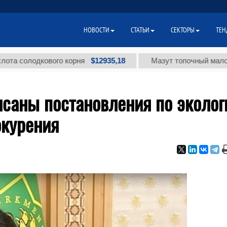
НОВОСТИ
СТАТЬИ
СЕКТОРЫ
ТЕН
$12935,18
лодкового корня
Мазут топочный малосернист
исаны постановления по эколог
окурения