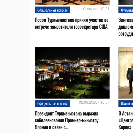
Сегодня - 13:21
Официальные новости
Официал
Посол Туркменистана принял участие во
Замгла
встрече заместителя госсекретаря США
диплом
сотрудн
02.08.2026 - 16:57
Официальные новости
Официал
Президент Туркменистана выразил
В Астан
соболезнования Премьер-министру
«Центр
Японии в связи с...
Корея»