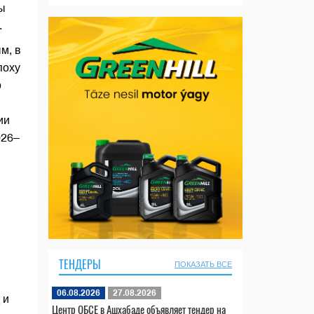
ы
.
м, в
поху
о
ии
026–
ТЕНДЕРЫ
ПОКАЗАТЬ ВСЕ
06.08.2026
27.08.2026
 и
Центр ОБСЕ в Ашхабаде объявляет тендер на