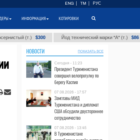
ENG
TM
РУС
ДЕРЫ
ИНФОРМАЦИЯ
КОТИРОВКИ
$300
$86 000
ый (т.)
Йод технический марки "А" (т.)
НОВОСТИ
ПОКАЗАТЬ ВСЕ
ии
Сегодня - 11:23
Президент Туркменистана
совершил велопрогулку по
берегу Каспия
07.08.2026 - 17:57
Замглавы МИД
Туркменистана и дипломат
США обсудили двустороннее
сотрудничество
07.08.2026 - 13:45
В Туркменистане