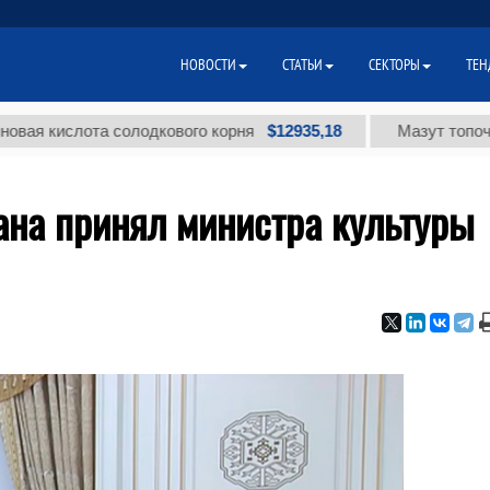
НОВОСТИ
СТАТЬИ
СЕКТОРЫ
ТЕН
$12935,18
слота солодкового корня
Мазут топочный мал
ана принял министра культуры