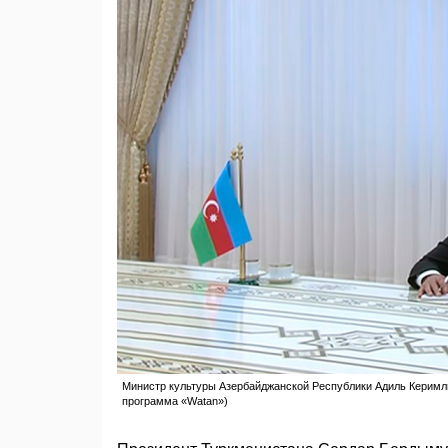
Министр культуры Азербайджанской Республики Адиль Керимли
программа «Watan»)