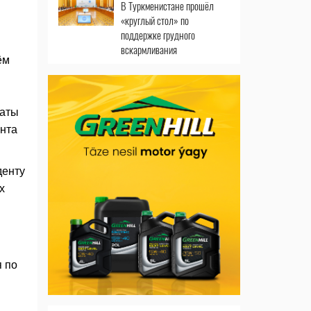
В Туркменистане прошёл
«круглый стол» по
поддержке грудного
вскармливания
ём
хаты
нта
денту
х
я по