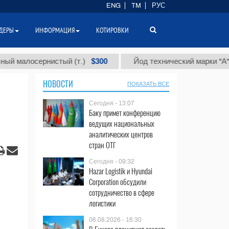
ENG
TM
РУС
ДЕРЫ
ИНФОРМАЦИЯ
КОТИРОВКИ
$300
$8
осернистый (т.)
Йод технический марки "А" (т.)
НОВОСТИ
ПОКАЗАТЬ ВСЕ
Сегодня - 13:07
Баку примет конференцию
ведущих национальных
аналитических центров
стран ОТГ
Сегодня - 09:32
Hazar Logistik и Hyundai
Corporation обсудили
сотрудничество в сфере
логистики
06.08.2026 - 16:30