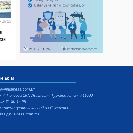
- 19:23
л
ран
ОНТАКТЫ
fo@business.com.tm
. А.Ниязова 157, Ашгабат, Туркменистан, 744000
93 61 89 14 98
я размещения вакансий и объявлений:
ess@business.com.tm