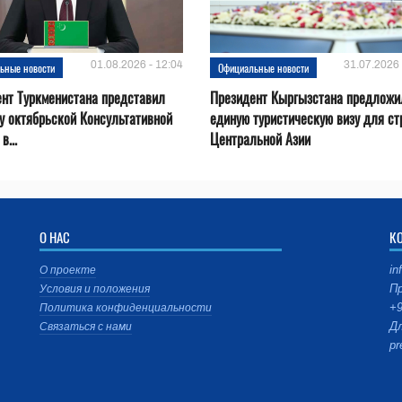
01.08.2026 - 12:04
31.07.2026 
ьные новости
Официальные новости
нт Туркменистана представил
Президент Кыргызстана предложи
у октябрьской Консультативной
единую туристическую визу для ст
в...
Центральной Азии
О НАС
К
in
О проекте
Пр
Условия и положения
+9
Политика конфиденциальности
Дл
Связаться с нами
pr