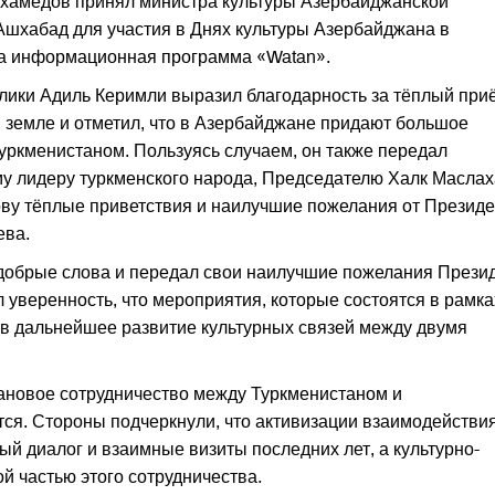
хамедов принял министра культуры Азербайджанской
Ашхабад для участия в Днях культуры Азербайджана в
ла информационная программа «Watan».
лики Адиль Керимли выразил благодарность за тёплый при
 земле и отметил, что в Азербайджане придают большое
уркменистаном. Пользуясь случаем, он также передал
у лидеру туркменского народа, Председателю Халк Масла
у тёплые приветствия и наилучшие пожелания от Президе
ева.
добрые слова и передал свои наилучшие пожелания Прези
уверенность, что мероприятия, которые состоятся в рамка
д в дальнейшее развитие культурных связей между двумя
лановое сотрудничество между Туркменистаном и
ся. Стороны подчеркнули, что активизации взаимодействи
й диалог и взаимные визиты последних лет, а культурно-
 частью этого сотрудничества.