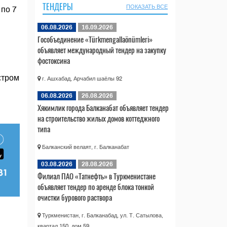
ТЕНДЕРЫ
ПОКАЗАТЬ ВСЕ
 по 7
06.08.2026
16.09.2026
Гособъединение «Türkmengallaönümleri»
объявляет международный тендер на закупку
фостоксина
стром
г. Ашхабад, Арчабил шаёлы 92
06.08.2026
26.08.2026
Хякимлик города Балканабат объявляет тендер
на строительство жилых домов коттеджного
типа
Балканский велаят, г. Балканабат
03.08.2026
28.08.2026
Филиал ПАО «Татнефть» в Туркменистане
объявляет тендер по аренде блока тонкой
очистки бурового раствора
Туркменистан, г. Балканабад, ул. Т. Сатылова,
квартал 150, дом 59