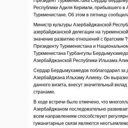
Президент Туркменистана Сердар Бердыму
Республики Адиля Керимли, прибывшего в 
Туркменистане. Об этом в пятницу сообщи
Министр культуры Азербайджанской Респуб
азербайджанской делегации на туркменской
значение развитию отношений с братским Т
Президенту Туркменистана и Национальном
Туркменистана Гурбангулы Бердымухамедов
Азербайджанской Республики Ильхама Али
Сердар Бердымухамедов поблагодарил за 
Азербайджана Ильхаму Алиеву. Он выразил 
данного визита, внесут значительный вкла
странами.
В ходе встречи было отмечено, что многоп
Азербайджаном последовательно развивает
всем направлениям способствуют регулярны
гуманитарные связи являются неотъемлемой