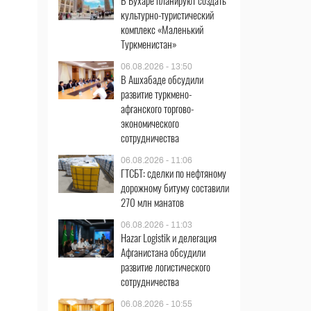
В Бухаре планируют создать
культурно-туристический
комплекс «Маленький
Туркменистан»
06.08.2026 - 13:50
В Ашхабаде обсудили
развитие туркмено-
афганского торгово-
экономического
сотрудничества
06.08.2026 - 11:06
ГТСБТ: сделки по нефтяному
дорожному битуму составили
270 млн манатов
06.08.2026 - 11:03
Hazar Logistik и делегация
Афганистана обсудили
развитие логистического
сотрудничества
06.08.2026 - 10:55