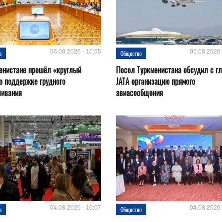
06.08.2026 - 10:55
05.08.2026 
о
Общество
енистане прошёл «круглый
Посол Туркменистана обсудил с г
о поддержке грудного
JATA организацию прямого
ливания
авиасообщения
04.08.2026 - 16:07
04.08.2026 
о
Общество