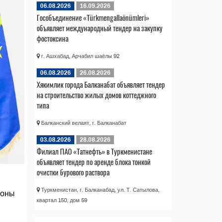
06.08.2026
16.09.2026
Гособъединение «Türkmengallaönümleri»
объявляет международный тендер на закупку
фостоксина
г. Ашхабад, Арчабил шаёлы 92
06.08.2026
26.08.2026
Хякимлик города Балканабат объявляет тендер
на строительство жилых домов коттеджного
типа
Балканский велаят, г. Балканабат
03.08.2026
28.08.2026
Филиал ПАО «Татнефть» в Туркменистане
объявляет тендер по аренде блока тонкой
очистки бурового раствора
Туркменистан, г. Балканабад, ул. Т. Сатылова,
роны
квартал 150, дом 59