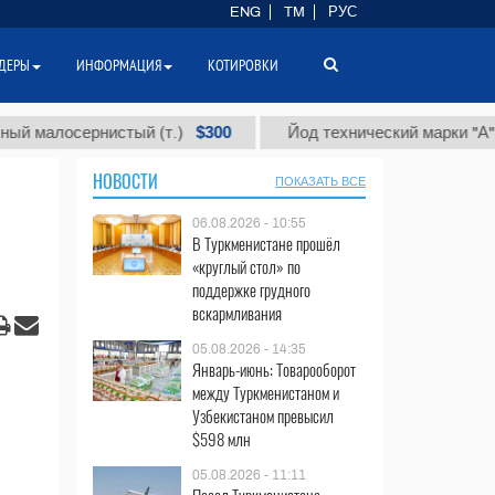
ENG
TM
РУС
ДЕРЫ
ИНФОРМАЦИЯ
КОТИРОВКИ
$300
$86 0
рнистый (т.)
Йод технический марки "А" (т.)
НОВОСТИ
ПОКАЗАТЬ ВСЕ
06.08.2026 - 10:55
В Туркменистане прошёл
«круглый стол» по
поддержке грудного
вскармливания
05.08.2026 - 14:35
Январь-июнь: Товарооборот
между Туркменистаном и
Узбекистаном превысил
$598 млн
05.08.2026 - 11:11