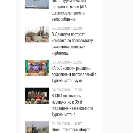
Посол Туркменистана
обсудил с главой JATA
организацию прямого
авиасообщения
05.08.2026 - 11:09
В Дашогузе построят
комплекс по производству
аммиачной селитры и
карбамида
05.08.2026 - 11:02
«АгроЭкспорт» расширил
ассортимент поставляемой в
Туркменистан муки
04.08.2026 - 17:38
В США состоялось
мероприятие к 35-й
годовщине независимости
Туркменистана
04.08.2026 - 16:57
Внешнеторговый оборот