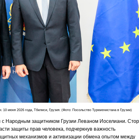
0 июня 2026 года, Тбилиси, Грузия. (Фото: Посольство Туркменистана в Грузии)
ся с Народным защитником Грузии Леваном Иоселиани. Сто
асти защиты прав человека, подчеркнув важность
щитных механизмов и активизации обмена опытом между