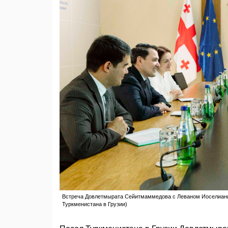
Встреча Довлетмырата Сейитмаммедова с Леваном Иоселиани. 
Туркменистана в Грузии)