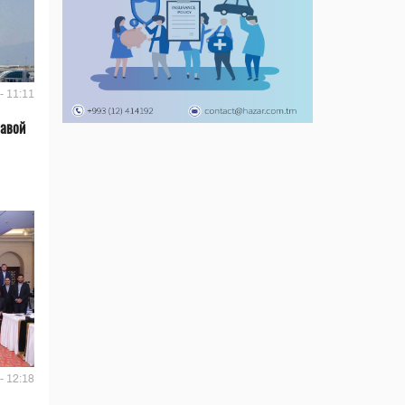
- 11:11
лавой
- 12:18