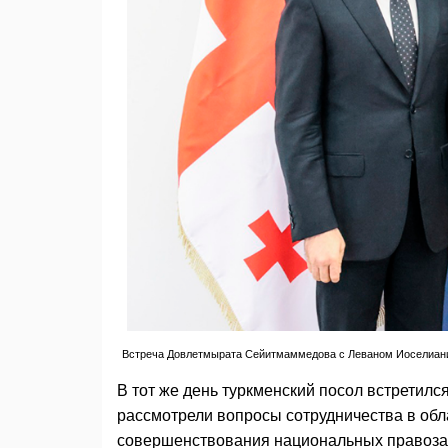
Встреча Довлетмырата Сейитмаммедова с Леваном Иоселиани. 1
В тот же день туркменский посол встретил
рассмотрели вопросы сотрудничества в обл
совершенствования национальных правоза