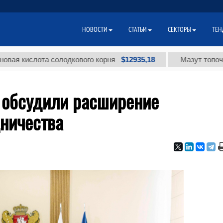
НОВОСТИ
СТАТЬИ
СЕКТОРЫ
ТЕН
$12935,18
ота солодкового корня
Мазут топочный малосе
я обсудили расширение
дничества