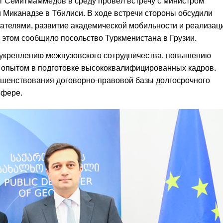
т Сейитмаммедов в среду провёл встречу с министром
 Миканадзе в Тбилиси. В ходе встречи стороны обсудили
ателями, развитие академической мобильности и реализац
этом сообщило посольство Туркменистана в Грузии.
 укреплению межвузовского сотрудничества, повышению
 опытом в подготовке высококвалифицированных кадров.
шенствования договорно-правовой базы долгосрочного
сфере.