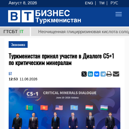
Август 8, 2026
ENG
TM
РУС
Toggl
navig
8 ТМТ
ГТСБТ
Неочищенная глицирризиновая кислота солодковог
Экономика
Туркменистан принял участие в Диалоге C5+1
по критическим минералам
БТ
12:53
11.06.2026