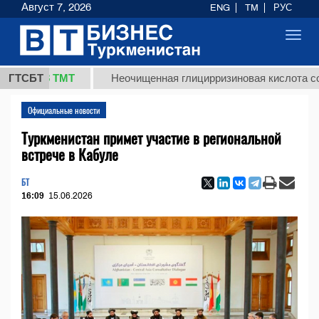
Август 7, 2026
ENG
TM
РУС
Toggl
navig
7,8 ТМТ
ГТСБТ
Неочищенная глицирризиновая кислота солодков
Официальные новости
Туркменистан примет участие в региональной
встрече в Кабуле
БТ
16:09
15.06.2026