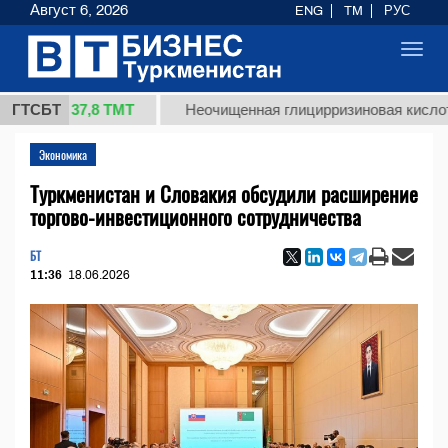
Август 6, 2026
ENG
TM
РУС
Toggl
navig
37,8 ТМТ
)
ГТСБТ
Неочищенная глицирризиновая кислота соло
Экономика
Туркменистан и Словакия обсудили расширение
торгово-инвестиционного сотрудничества
БТ
11:36
18.06.2026