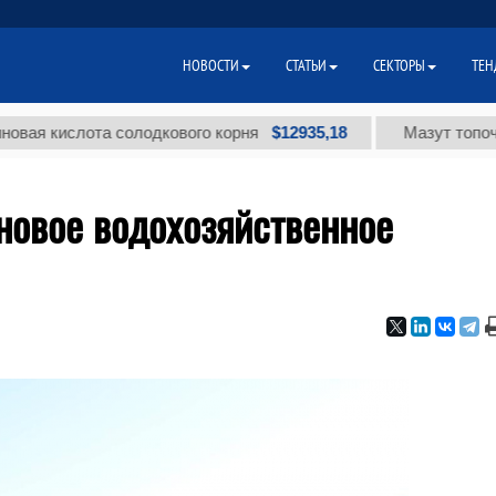
НОВОСТИ
СТАТЬИ
СЕКТОРЫ
ТЕН
$12935,18
ота солодкового корня
Мазут топочный малосе
новое водохозяйственное