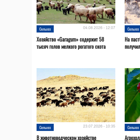
04.08.2026 - 12:07
Сельхоз
Сельхоз
Хозяйство «Garagum» содержит 58
На паст
тысяч голов мелкого рогатого скота
получи
23.07.2026 - 10:35
Сельхоз
Сельхоз
В животноводческом хозяйстве
Агрохол