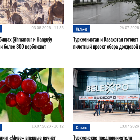
03.08.2026 - 11:33
24.07.2026 
Сельхоз
бищах Şihmansur и Hanguýy
Туркменистан и Казахстан готовят
ли более 800 верблюжат
пилотный проект сбора дождевой
16.07.2026 - 16:12
13.07.2026 
Сельхоз
динг «Миве» впервые начнёт
Туркменские предприниматели