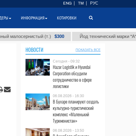
ENG
TM
РУС
ДЕРЫ
ИНФОРМАЦИЯ
КОТИРОВКИ
$300
$86 0
рнистый (т.)
Йод технический марки "А" (т.)
НОВОСТИ
ПОКАЗАТЬ ВСЕ
Сегодня - 09:32
Hazar Logistik и Hyundai
Corporation обсудили
сотрудничество в сфере
логистики
06.08.2026 - 16:30
В Бухаре планируют создать
культурно-туристический
комплекс «Маленький
Туркменистан»
06.08.2026 - 13:50