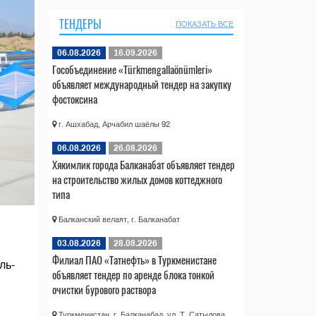
ТЕНДЕРЫ
ПОКАЗАТЬ ВСЕ
06.08.2026
16.09.2026
Гособъединение «Türkmengallaönümleri»
объявляет международный тендер на закупку
фостоксина
г. Ашхабад, Арчабил шаёлы 92
06.08.2026
26.08.2026
Хякимлик города Балканабат объявляет тендер
на строительство жилых домов коттеджного
типа
Балканский велаят, г. Балканабат
03.08.2026
28.08.2026
Филиал ПАО «Татнефть» в Туркменистане
ль-
объявляет тендер по аренде блока тонкой
очистки бурового раствора
Туркменистан, г. Балканабад, ул. Т. Сатылова,