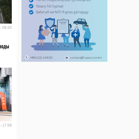
- 09:20
 воды
- 17:56