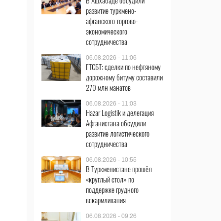
В Ашхабаде обсудили
развитие туркмено-
афганского торгово-
экономического
сотрудничества
06.08.2026 - 11:06
ГТСБТ: сделки по нефтяному
дорожному битуму составили
270 млн манатов
06.08.2026 - 11:03
Hazar Logistik и делегация
Афганистана обсудили
развитие логистического
сотрудничества
06.08.2026 - 10:55
В Туркменистане прошёл
«круглый стол» по
поддержке грудного
вскармливания
06.08.2026 - 09:26