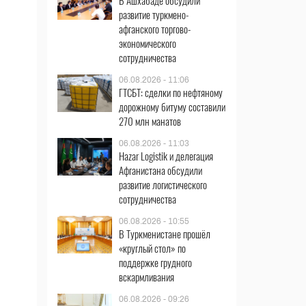
В Ашхабаде обсудили
развитие туркмено-
афганского торгово-
экономического
сотрудничества
06.08.2026 - 11:06
ГТСБТ: сделки по нефтяному
дорожному битуму составили
270 млн манатов
06.08.2026 - 11:03
Hazar Logistik и делегация
Афганистана обсудили
развитие логистического
сотрудничества
06.08.2026 - 10:55
В Туркменистане прошёл
«круглый стол» по
поддержке грудного
вскармливания
06.08.2026 - 09:26