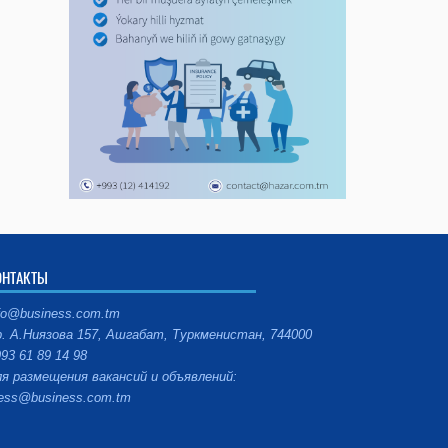
ОНТАКТЫ
fo@business.com.tm
. А.Ниязова 157, Ашгабат, Туркменистан, 744000
93 61 89 14 98
я размещения вакансий и объявлений:
ess@business.com.tm