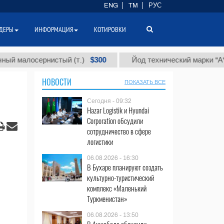
ENG
TM
РУС
ДЕРЫ
ИНФОРМАЦИЯ
КОТИРОВКИ
$300
$8
осернистый (т.)
Йод технический марки "А" (т.)
НОВОСТИ
ПОКАЗАТЬ ВСЕ
Сегодня - 09:32
Hazar Logistik и Hyundai
Corporation обсудили
сотрудничество в сфере
логистики
06.08.2026 - 16:30
В Бухаре планируют создать
культурно-туристический
комплекс «Маленький
Туркменистан»
06.08.2026 - 13:50