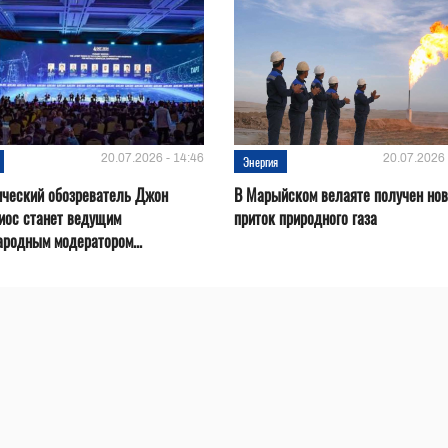
20.07.2026 - 14:46
20.07.2026 
Энергия
ический обозреватель Джон
В Марыйском велаяте получен но
иос станет ведущим
приток природного газа
родным модератором...