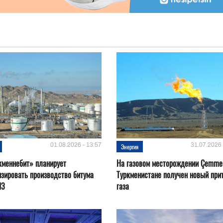
01.08.2026 - 13:57
31.07.2026 
Энергия
кменнебит» планирует
На газовом месторождении Çemmer
зировать производство битума
Туркменистане получен новый при
ПЗ
газа