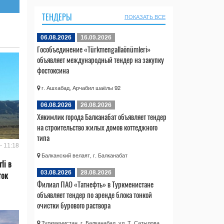
ТЕНДЕРЫ
ПОКАЗАТЬ ВСЕ
06.08.2026
16.09.2026
Гособъединение «Türkmengallaönümleri»
объявляет международный тендер на закупку
фостоксина
г. Ашхабад, Арчабил шаёлы 92
06.08.2026
26.08.2026
Хякимлик города Балканабат объявляет тендер
на строительство жилых домов коттеджного
типа
- 11:18
Балканский велаят, г. Балканабат
li в
03.08.2026
28.08.2026
ток
Филиал ПАО «Татнефть» в Туркменистане
объявляет тендер по аренде блока тонкой
очистки бурового раствора
Туркменистан, г. Балканабад, ул. Т. Сатылова,