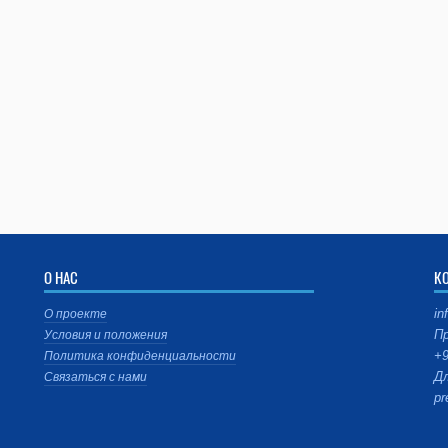
О НАС
К
in
О проекте
Пр
Условия и положения
+9
Политика конфиденциальности
Дл
Связаться с нами
pr