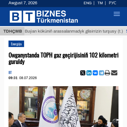
Awgust 7, 2026
ENG
TM
РУС
Toggl
navig
$12935
TDHÇMB
Buýan köküniň arassalanmadyk glisirrizin turşusy (t.)
Energiýa
Owganystanda TOPH gaz geçirijisiniň 102 kilometri
guruldy
BT
09:31
08.07.2026