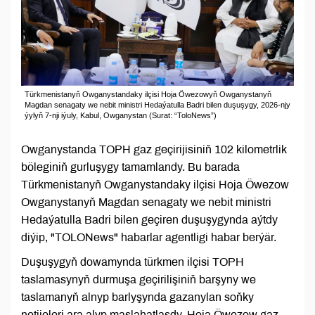
Türkmenistanyň Owganystandaky ilçisi Hoja Öwezowyň Owganystanyň
Magdan senagaty we nebit ministri Hedaýatulla Badri bilen duşuşygy, 2026-njy
ýylyň 7-nji iýuly, Kabul, Owganystan (Surat: “ToloNews”)
Owganystanda TOPH gaz geçirijisiniň 102 kilometrlik
böleginiň gurluşygy tamamlandy. Bu barada
Türkmenistanyň Owganystandaky ilçisi Hoja Öwezow
Owganystanyň Magdan senagaty we nebit ministri
Hedaýatulla Badri bilen geçiren duşuşygynda aýtdy
diýip, "TOLONews" habarlar agentligi habar berýär.
Duşuşygyň dowamynda türkmen ilçisi TOPH
taslamasynyň durmuşa geçirilişiniň barşyny we
taslamanyň alnyp barlyşynda gazanylan soňky
netijeleri ara alyp maslahatlaşdy. Hoja Öwezow gaz