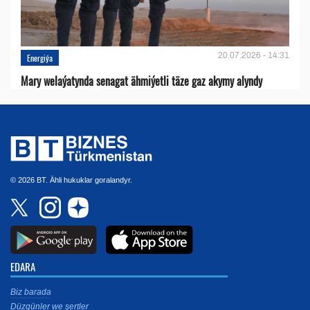
20.07.2026 - 14:31
Energiýa
Mary welaýatynda senagat ähmiýetli täze gaz akymy alyndy
© 2026 BT. Ähli hukuklar goralandyr.
EDARA
Biz barada
Düzgünler we şertler