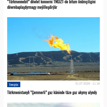
“Türkmennebit” döwlet konserni TNGIZT-de bitum önümçiligini
döwrebaplaşdyrmagy meýilleşdirýär
31.07.2026 - 11:18
Energiýa
Türkmenistanyň “Çemmerli” gaz käninde täze gaz akymy alyndy