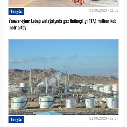
03.08.2026 - 11:59
Energiýa
Ýanwar-iýun: Lebap welaýatynda gaz önümçiligi 117,1 million kub
metr artdy
01.08.2026 - 13:57
Energiýa