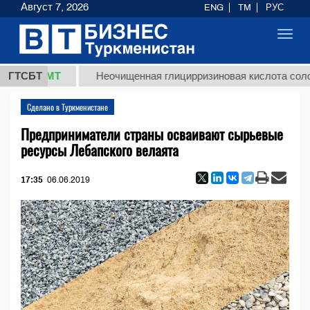
Август 7, 2026
ENG
TM
РУС
Toggl
navig
8 ТМТ
ГТСБТ
Неочищенная глицирризиновая кислота солодковог
Сделано в Туркменистане
Предприниматели страны осваивают сырьевые
ресурсы Лебапского велаята
17:35
06.06.2019