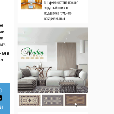
В Туркменистане прошёл
«круглый стол» по
поддержке грудного
вскармливания
ее
ии:
ра
ом».
ная в
ет