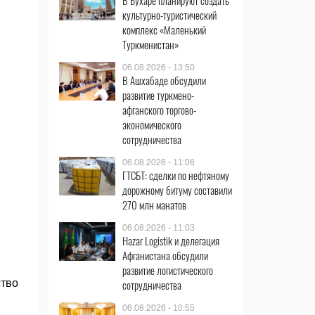
В Бухаре планируют создать
культурно-туристический
комплекс «Маленький
Туркменистан»
06.08.2026 - 13:50
В Ашхабаде обсудили
развитие туркмено-
афганского торгово-
экономического
сотрудничества
06.08.2026 - 11:06
ГТСБТ: сделки по нефтяному
дорожному битуму составили
270 млн манатов
06.08.2026 - 11:03
Hazar Logistik и делегация
Афганистана обсудили
развитие логистического
ство
сотрудничества
06.08.2026 - 10:55