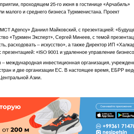
приятии, проходящем 25-го июня в гостинице «Арчабиль»
и малого и среднего бизнеса Туркменистана. Проект
«MCT Agency» Даниил Майковский, с презентацией: «Будущ
тво «Туркмен Эксперт», Сергей Минеев, с темой презентац
сть, расходовать – искусство», а также Директор ИП «Халка
 презентацией: «ISO 9001 и удаленное управление бизнес
я – международная инвестиционная организация, учрежден
 стран и две организации ЕС. В настоящее время, ЕБРР вед
 Центральной Азии.