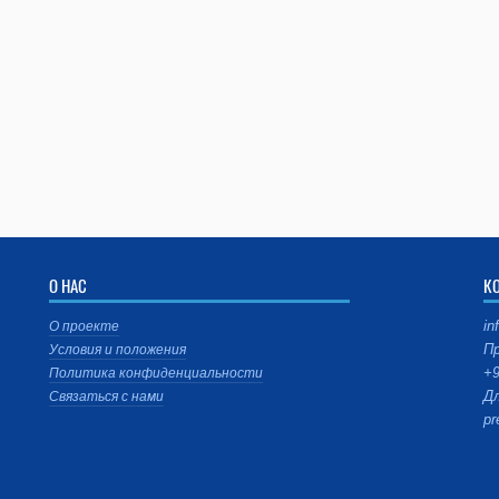
О НАС
К
in
О проекте
Пр
Условия и положения
+9
Политика конфиденциальности
Дл
Связаться с нами
pr