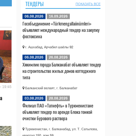
ТЕНДЕРЫ
ПОКАЗАТЬ ВСЕ
06.08.2026
16.09.2026
Гособъединение «Türkmengallaönümleri»
объявляет международный тендер на закупку
фостоксина
г. Ашхабад, Арчабил шаёлы 92
06.08.2026
26.08.2026
Хякимлик города Балканабат объявляет тендер
на строительство жилых домов коттеджного
типа
- 19:45
Балканский велаят, г. Балканабат
ла
03.08.2026
28.08.2026
Филиал ПАО «Татнефть» в Туркменистане
объявляет тендер по аренде блока тонкой
очистки бурового раствора
Туркменистан, г. Балканабад, ул. Т. Сатылова,
квартал 150, дом 59