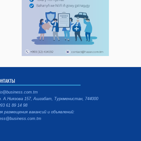
ОНТАКТЫ
fo@business.com.tm
. А.Ниязова 157, Ашгабат, Туркменистан, 744000
93 61 89 14 98
я размещения вакансий и объявлений:
ess@business.com.tm