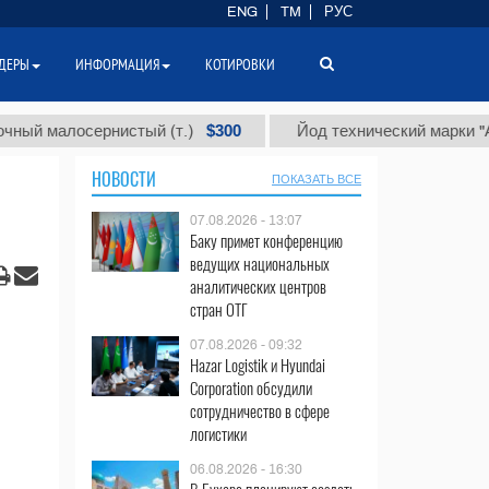
ENG
TM
РУС
ДЕРЫ
ИНФОРМАЦИЯ
КОТИРОВКИ
$300
$
лосернистый (т.)
Йод технический марки "А" (т.)
НОВОСТИ
ПОКАЗАТЬ ВСЕ
07.08.2026 - 13:07
Баку примет конференцию
ведущих национальных
аналитических центров
стран ОТГ
07.08.2026 - 09:32
Hazar Logistik и Hyundai
Corporation обсудили
сотрудничество в сфере
логистики
06.08.2026 - 16:30