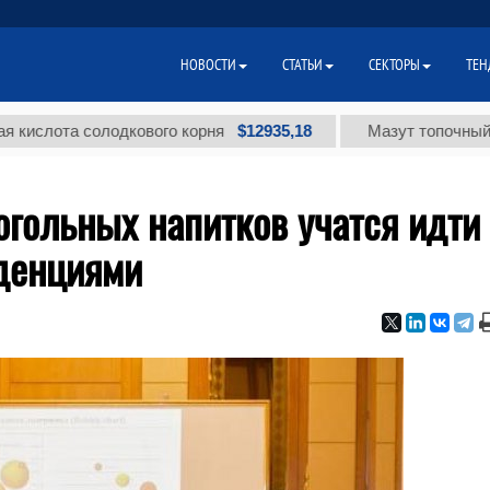
НОВОСТИ
СТАТЬИ
СЕКТОРЫ
ТЕН
$12935,18
та солодкового корня
Мазут топочный малосе
гольных напитков учатся идти
нденциями