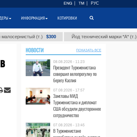
ENG
TM
РУС
ДЕРЫ
ИНФОРМАЦИЯ
КОТИРОВКИ
$300
$86 0
рнистый (т.)
Йод технический марки "А" (т.)
НОВОСТИ
ПОКАЗАТЬ ВСЕ
 в
08.08.2026 - 11:23
Президент Туркменистана
совершил велопрогулку по
берегу Каспия
07.08.2026 - 17:57
Замглавы МИД
Туркменистана и дипломат
США обсудили двустороннее
сотрудничество
07.08.2026 - 13:45
В Туркменистане