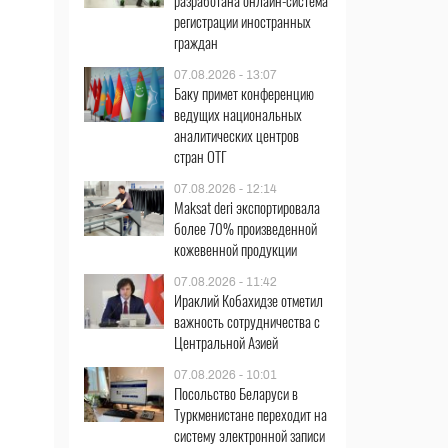
разработана онлайн-система
регистрации иностранных
граждан
07.08.2026 - 13:07
Баку примет конференцию
ведущих национальных
аналитических центров
стран ОТГ
07.08.2026 - 12:14
Maksat deri экспортировала
более 70% произведенной
кожевенной продукции
07.08.2026 - 11:42
Ираклий Кобахидзе отметил
важность сотрудничества с
Центральной Азией
07.08.2026 - 10:01
Посольство Беларуси в
Туркменистане переходит на
систему электронной записи