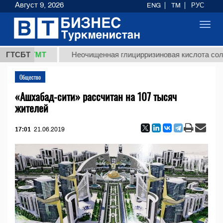
Август 9, 2026
ENG
TM
РУС
Toggl
navig
8 ТМТ
ГТСБТ
Неочищенная глицирризиновая кислота солодково
Общество
«Ашхабад-сити» рассчитан на 107 тысяч
жителей
17:01
21.06.2019