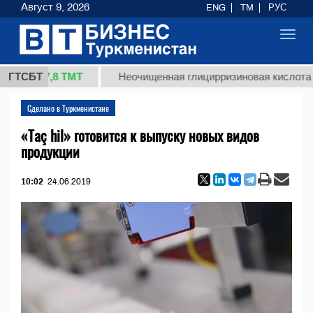
Август 9, 2026
ENG
TM
РУС
Toggl
navig
37,8 ТМТ
ГТСБТ
Неочищенная глицирризиновая кислота солодк
Сделано в Туркменистане
«Taç hil» готовится к выпуску новых видов
продукции
10:02
24.06.2019