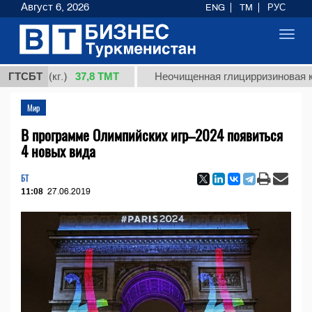
Август 6, 2026
ENG
TM
РУС
Toggl
navig
37,8 ТМТ
1 (кг.)
ГТСБТ
Неочищенная глицирризиновая кислота
Мир
В программе Олимпийских игр–2024 появиться
4 новых вида
БТ
11:08
27.06.2019