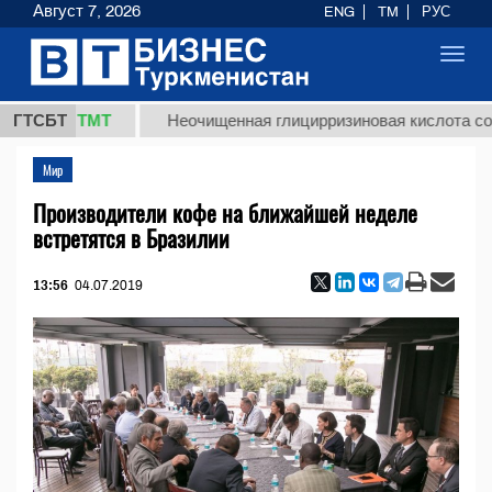
Август 7, 2026
ENG
TM
РУС
Toggl
navig
7,8 ТМТ
ГТСБТ
Неочищенная глицирризиновая кислота солодков
Мир
Производители кофе на ближайшей неделе
встретятся в Бразилии
13:56
04.07.2019