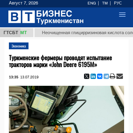
Август 7, 2026
ENG
TM
РУС
Toggl
navig
8 ТМТ
ГТСБТ
Неочищенная глицирризиновая кислота солодковог
Экономика
Туркменские фермеры проводят испытание
тракторов марки «John Deere 6195M»
13:35
13.07.2019