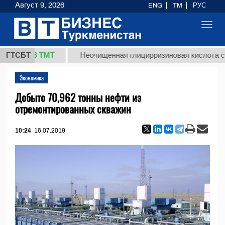
Август 9, 2026
ENG
TM
РУС
Toggl
navig
37,8 ТМТ
ГТСБТ
Неочищенная глицирризиновая кислота солодко
Экономика
Добыто 70,962 тонны нефти из
отремонтированных скважин
10:24
16.07.2019