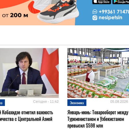
Сегодня - 11:42
05.08.2026 
ка
Экономика
 Кобахидзе отметил важность
Январь-июнь: Товарооборот между
ичества с Центральной Азией
Туркменистаном и Узбекистаном
превысил $598 млн