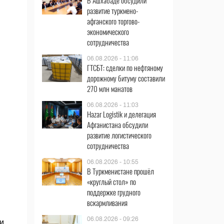
В Ашхабаде обсудили
развитие туркмено-
афганского торгово-
экономического
сотрудничества
06.08.2026 - 11:06
ГТСБТ: сделки по нефтяному
дорожному битуму составили
270 млн манатов
06.08.2026 - 11:03
Hazar Logistik и делегация
Афганистана обсудили
развитие логистического
сотрудничества
06.08.2026 - 10:55
В Туркменистане прошёл
«круглый стол» по
поддержке грудного
вскармливания
06.08.2026 - 09:26
и