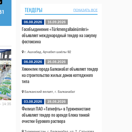
ТЕНДЕРЫ
ПОКАЗАТЬ ВСЕ
06.08.2026
16.09.2026
Гособъединение «Türkmengallaönümleri»
объявляет международный тендер на закупку
фостоксина
г. Ашхабад, Арчабил шаёлы 92
06.08.2026
26.08.2026
Хякимлик города Балканабат объявляет тендер
на строительство жилых домов коттеджного
типа
Балканский велаят, г. Балканабат
03.08.2026
28.08.2026
- 14:35
Филиал ПАО «Татнефть» в Туркменистане
объявляет тендер по аренде блока тонкой
очистки бурового раствора
Туркменистан, г. Балканабад, ул. Т. Сатылова,