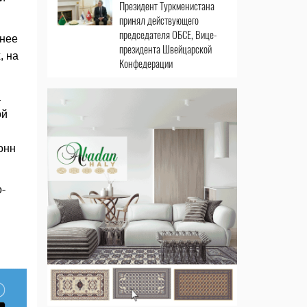
Президент Туркменистана
принял действующего
председателя ОБСЕ, Вице-
анее
президента Швейцарской
, на
Конфедерации
а
ой
онн
-