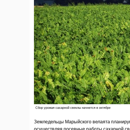
Сбор урожая сахарной свеклы начнется в октябре
Земледельцы Марыйского велаята планируют
осуществляя посевные работы сахарной све