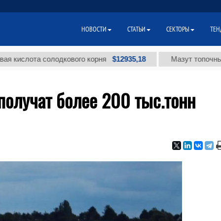
НОВОСТИ
СТАТЬИ
СЕКТОРЫ
ТЕН
$12935,18
лота солодкового корня
Мазут топочный малос
получат более 200 тыс.тонн