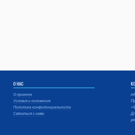
О НАС
К
in
О проекте
Пр
Условия и положения
+9
Политика конфиденциальности
Дл
Связаться с нами
pr