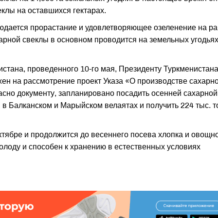
клы на оставшихся гектарах.
людается прорастание и удовлетворяющее озеленение на р
арной свеклы в основном проводится на земельных угодьях
стана, проведенного 10-го мая, Президенту Туркменистан
н на рассмотрение проект Указа «О производстве сахарн
ласно документу, запланировано посадить осенней сахарной
в в Балканском и Марыйском велаятах и получить 224 тыс. т
ктябре и продолжится до весеннего посева хлопка и овощно
холоду и способен к хранению в естественных условиях