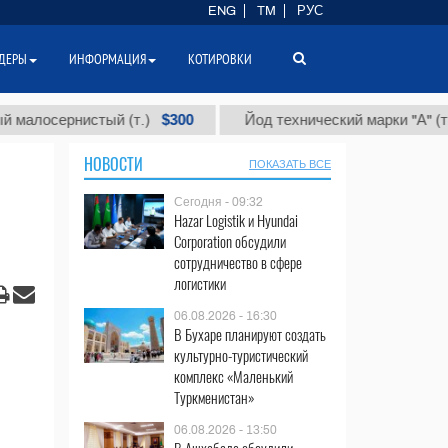
ENG
TM
РУС
ДЕРЫ
ИНФОРМАЦИЯ
КОТИРОВКИ
$300
$86 
ернистый (т.)
Йод технический марки "А" (т.)
НОВОСТИ
ПОКАЗАТЬ ВСЕ
Сегодня - 09:32
Hazar Logistik и Hyundai
Corporation обсудили
сотрудничество в сфере
логистики
06.08.2026 - 16:30
В Бухаре планируют создать
культурно-туристический
комплекс «Маленький
Туркменистан»
06.08.2026 - 13:50