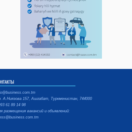
ОНТАКТЫ
fo@business.com.tm
. А.Ниязова 157, Ашгабат, Туркменистан, 744000
93 61 89 14 98
я размещения вакансий и объявлений:
ess@business.com.tm