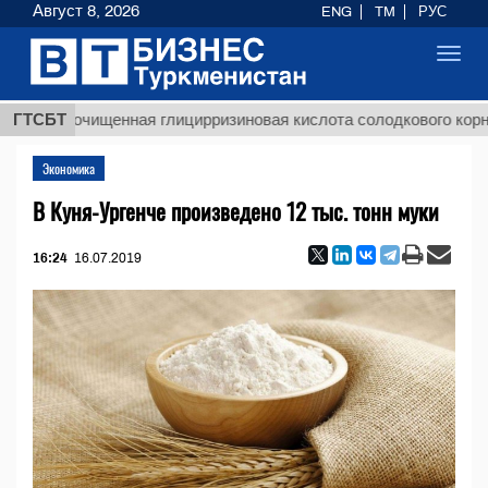
Август 8, 2026
ENG
TM
РУС
Toggl
navig
$12
Неочищенная глицирризиновая кислота солодкового корня
ГТСБТ
Экономика
В Куня-Ургенче произведено 12 тыс. тонн муки
16:24
16.07.2019