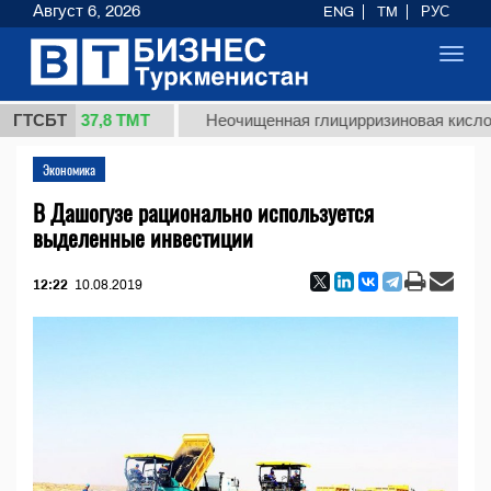
Август 6, 2026
ENG
TM
РУС
Toggl
navig
37,8 ТМТ
.)
ГТСБТ
Неочищенная глицирризиновая кислота сол
Экономика
В Дашогузе рационально используется
выделенные инвестиции
12:22
10.08.2019