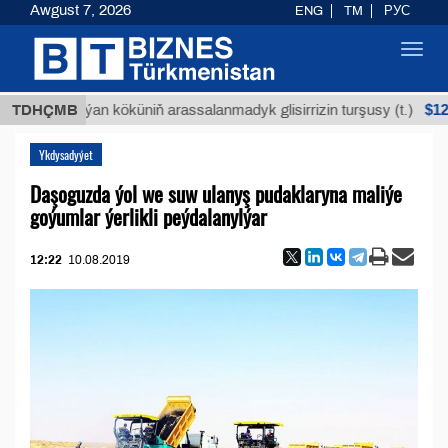
Awgust 7, 2026
ENG
TM
РУС
Toggl
navig
$12935,18
TDHÇMB
Buýan köküniň arassalanmadyk glisirrizin turşusy (t.)
Ykdysadyýet
Daşoguzda ýol we suw ulanyş pudaklaryna maliýe
goýumlar ýerlikli peýdalanylýar
12:22
10.08.2019