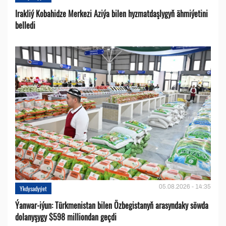
Irakliý Kobahidze Merkezi Aziýa bilen hyzmatdaşlygyň ähmiýetini
belledi
05.08.2026 - 14:35
Ykdysadyýet
Ýanwar-iýun: Türkmenistan bilen Özbegistanyň arasyndaky söwda
dolanyşygy $598 milliondan geçdi