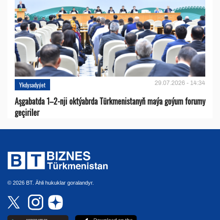
29.07.2026 - 14:34
Ykdysadyýet
Aşgabatda 1–2-nji oktýabrda Türkmenistanyň maýa goýum forumy
geçiriler
© 2026 BT. Ähli hukuklar goralandyr.