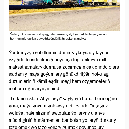
Ýollaryň köpsüniň gurluşygynda germaniýaly hyzmatdaşlaryň ýardam
bermeginde gurlan zawodda öndürilýän asfalt ulanylýar.
Ýurdumyzyň sebitleriniň durmuş-ykdysady taýdan
yzygiderli ösdürilmegi boýunça toplumlaýyn milli
maksatnamalary durmuşa geçirmegiň çäklerinde olara
saldamly maýa goýumlary gönükdirilýär. Ýol-ulag
düzümleriniň kämilleşdirilmegi hem özgertmeleriň
möhüm ugurlarynyň biridir.
“Türkmenistan: Altyn asyr” saýtynyň habar bermegine
görä, maýa goýum goldawy netijesinde Daşoguz
welaýat häkimliginiň awtoulag ýollaryny ulanyş
müdirliginiň hünärmenleri bar bolan ýollaryň durkuny
täzelemek we täze ýollary gurmak boýunça uly