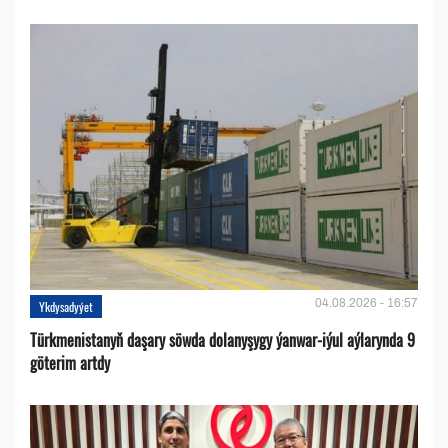
04.08.2026 - 16:57
Ykdysadyýet
Türkmenistanyň daşary söwda dolanyşygy ýanwar-iýul aýlarynda 9
göterim artdy