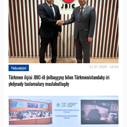
31.07.2026 - 16:53
Ykdysadyýet
Türkmen ilçisi JBIC-iň ýolbaşçysy bilen Türkmenistandaky iri
ykdysady taslamalary maslahatlaşdy