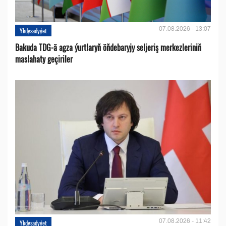
07.08.2026 - 13:07
Ykdysadyýet
Bakuda TDG-ä agza ýurtlaryň öňdebaryjy seljeriş merkezleriniň
maslahaty geçiriler
07.08.2026 - 11:42
Ykdysadyýet