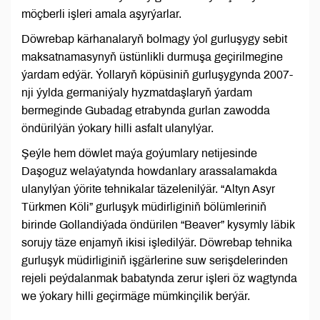
möçberli işleri amala aşyrýarlar.
Döwrebap kärhanalaryň bolmagy ýol gurluşygy sebit
maksatnamasynyň üstünlikli durmuşa geçirilmegine
ýardam edýär. Ýollaryň köpüsiniň gurluşygynda 2007-
nji ýylda germaniýaly hyzmatdaşlaryň ýardam
bermeginde Gubadag etrabynda gurlan zawodda
öndürilýän ýokary hilli asfalt ulanylýar.
Şeýle hem döwlet maýa goýumlary netijesinde
Daşoguz welaýatynda howdanlary arassalamakda
ulanylýan ýörite tehnikalar täzelenilýär. “Altyn Asyr
Türkmen Köli” gurluşyk müdirliginiň bölümleriniň
birinde Gollandiýada öndürilen “Beaver” kysymly läbik
sorujy täze enjamyň ikisi işledilýär. Döwrebap tehnika
gurluşyk müdirliginiň işgärlerine suw serişdelerinden
rejeli peýdalanmak babatynda zerur işleri öz wagtynda
we ýokary hilli geçirmäge mümkinçilik berýär.