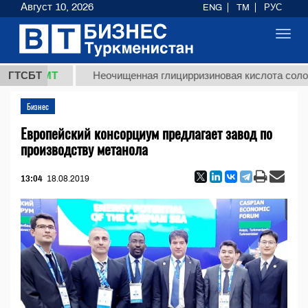
Август 10, 2026
ENG
TM
РУС
Toggl
navig
ТМТ
ГТСБТ
Неочищенная глицирризиновая кислота солодкового 
Бизнес
Европейский консорциум предлагает завод по
производству метанола
13:04
18.08.2019